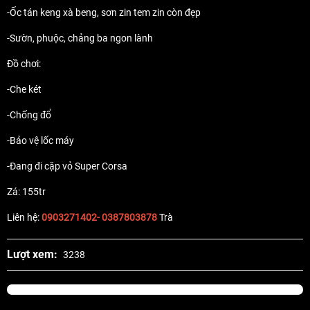
-Ốc tán keng xà beng, sơn zin tem zin còn đẹp
-Sườn, phuộc, chảng ba ngon lành
Đồ chơi:
-Che két
-Chống đổ
-Bảo vệ lốc máy
-Đang đi cặp vỏ Super Corsa
Zá: 155tr
Liên hệ:
0903271402- 0387803878
Trà
Lượt xem:
3238