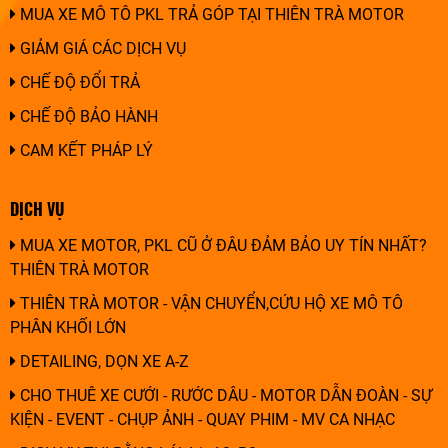
MUA XE MÔ TÔ PKL TRẢ GÓP TẠI THIÊN TRÀ MOTOR
GIẢM GIÁ CÁC DỊCH VỤ
CHẾ ĐỘ ĐỔI TRẢ
CHẾ ĐỘ BẢO HÀNH
CAM KẾT PHÁP LÝ
DỊCH VỤ
MUA XE MOTOR, PKL CŨ Ở ĐÂU ĐẢM BẢO UY TÍN NHẤT?
THIÊN TRÀ MOTOR
THIÊN TRÀ MOTOR - VẬN CHUYỂN,CỨU HỘ XE MÔ TÔ
PHÂN KHỐI LỚN
DETAILING, DỌN XE A-Z
CHO THUÊ XE CƯỚI - RƯỚC DÂU - MOTOR DẪN ĐOÀN - SỰ
KIỆN - EVENT - CHỤP ẢNH - QUAY PHIM - MV CA NHẠC