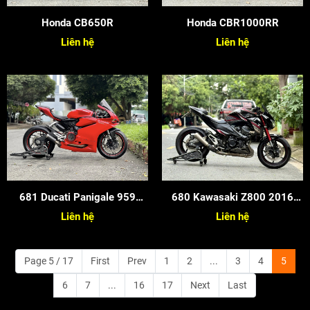
Honda CB650R
Honda CBR1000RR
Liên hệ
Liên hệ
681 Ducati Panigale 959
680 Kawasaki Z800 2016
2017
Candy
Liên hệ
Liên hệ
Page 5 / 17
First
Prev
1
2
...
3
4
5
6
7
...
16
17
Next
Last