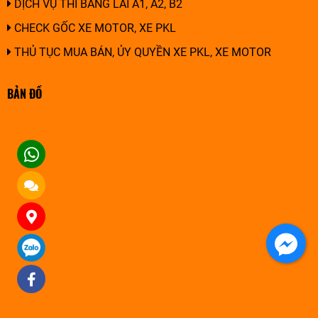
DỊCH VỤ THI BẰNG LÁI A1, A2, B2
CHECK GỐC XE MOTOR, XE PKL
THỦ TỤC MUA BÁN, ỦY QUYỀN XE PKL, XE MOTOR
BẢN ĐỒ