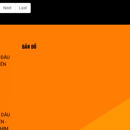
Next
Last
BẢN ĐỒ
 ĐÂU
IÊN
 DÂU
N -
PHIM