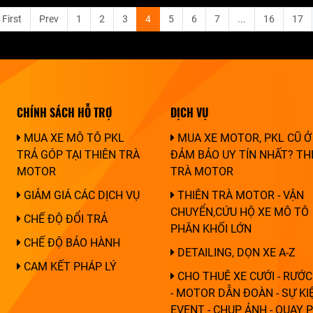
First
Prev
1
2
3
4
5
6
7
...
16
17
CHÍNH SÁCH HỖ TRỢ
DỊCH VỤ
MUA XE MÔ TÔ PKL
MUA XE MOTOR, PKL CŨ Ở
TRẢ GÓP TẠI THIÊN TRÀ
ĐẢM BẢO UY TÍN NHẤT? TH
MOTOR
TRÀ MOTOR
GIẢM GIÁ CÁC DỊCH VỤ
THIÊN TRÀ MOTOR - VẬN
CHUYỂN,CỨU HỘ XE MÔ TÔ
CHẾ ĐỘ ĐỔI TRẢ
PHÂN KHỐI LỚN
CHẾ ĐỘ BẢO HÀNH
DETAILING, DỌN XE A-Z
CAM KẾT PHÁP LÝ
CHO THUÊ XE CƯỚI - RƯỚC
- MOTOR DẪN ĐOÀN - SỰ KIỆ
EVENT - CHỤP ẢNH - QUAY 