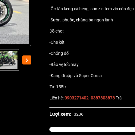
-Ốc tán keng xà beng, sơn zin tem zin còn đẹp
-Sườn, phuộc, chảng ba ngon lành
Đồ chơi:
-Che két
-Chống đổ
-Bảo vệ lốc máy
-Đang đi cặp vỏ Super Corsa
Zá: 155tr
Liên hệ:
0903271402- 0387803878
Trà
Lượt xem:
3236