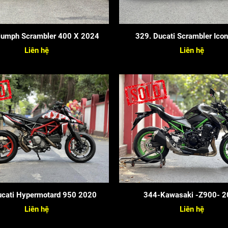
riumph Scrambler 400 X 2024
329. Ducati Scrambler Ico
Liên hệ
Liên hệ
cati Hypermotard 950 2020
344-Kawasaki -Z900- 2
Liên hệ
Liên hệ