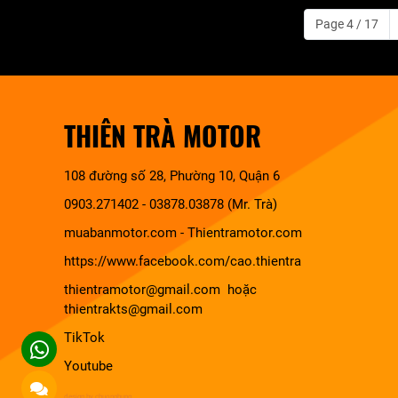
Page 4 / 17
THIÊN TRÀ MOTOR
108 đường số 28, Phường 10, Quận 6
0903.271402 - 03878.03878 (Mr. Trà)
muabanmotor.com
-
Thientramotor.com
https://www.facebook.com/cao.thientra
thientramotor@gmail.com hoặc
thientrakts@gmail.com
TikTok
Youtube
design by chuonghung