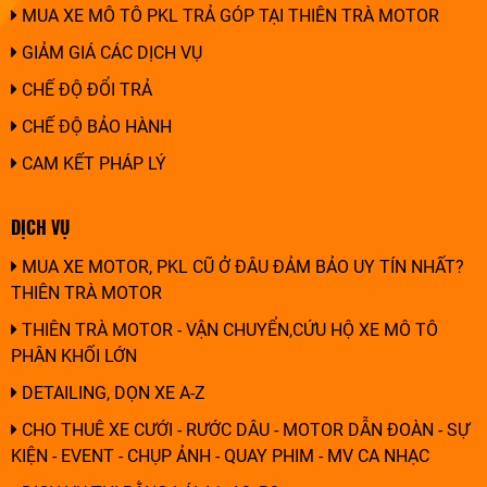
MUA XE MÔ TÔ PKL TRẢ GÓP TẠI THIÊN TRÀ MOTOR
GIẢM GIÁ CÁC DỊCH VỤ
CHẾ ĐỘ ĐỔI TRẢ
CHẾ ĐỘ BẢO HÀNH
CAM KẾT PHÁP LÝ
DỊCH VỤ
MUA XE MOTOR, PKL CŨ Ở ĐÂU ĐẢM BẢO UY TÍN NHẤT?
THIÊN TRÀ MOTOR
THIÊN TRÀ MOTOR - VẬN CHUYỂN,CỨU HỘ XE MÔ TÔ
PHÂN KHỐI LỚN
DETAILING, DỌN XE A-Z
CHO THUÊ XE CƯỚI - RƯỚC DÂU - MOTOR DẪN ĐOÀN - SỰ
KIỆN - EVENT - CHỤP ẢNH - QUAY PHIM - MV CA NHẠC