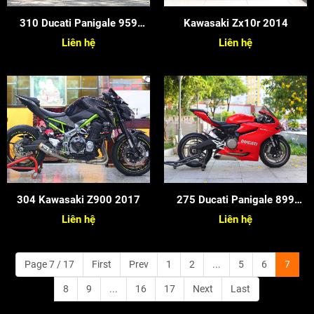
310 Ducati Panigale 959
Kawasaki Zx10r 2014
2017
Liên hệ
Liên hệ
304 Kawasaki Z900 2017
275 Ducati Panigale 899
2015 Zin
Liên hệ
Liên hệ
Page 7 / 17
First
Prev
1
2
...
5
6
7
8
9
...
16
17
Next
Last