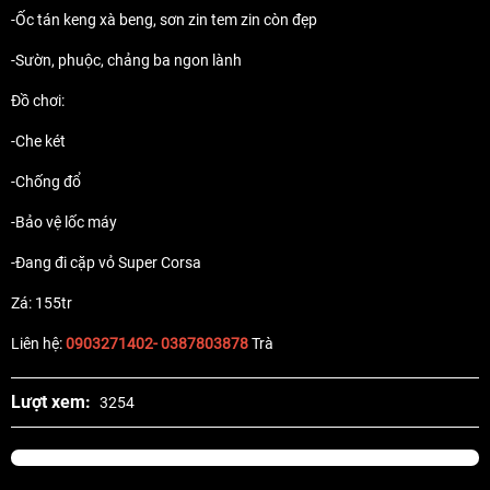
-Ốc tán keng xà beng, sơn zin tem zin còn đẹp
-Sườn, phuộc, chảng ba ngon lành
Đồ chơi:
-Che két
-Chống đổ
-Bảo vệ lốc máy
-Đang đi cặp vỏ Super Corsa
Zá: 155tr
Liên hệ:
0903271402- 0387803878
Trà
Lượt xem:
3254