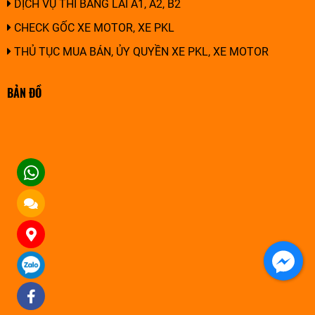
DỊCH VỤ THI BẰNG LÁI A1, A2, B2
CHECK GỐC XE MOTOR, XE PKL
THỦ TỤC MUA BÁN, ỦY QUYỀN XE PKL, XE MOTOR
BẢN ĐỒ