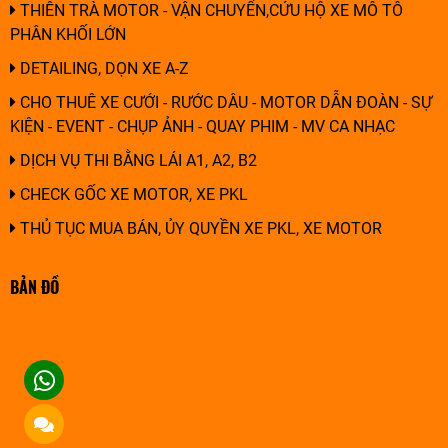
THIÊN TRÀ MOTOR - VẬN CHUYỂN,CỨU HỘ XE MÔ TÔ
PHÂN KHỐI LỚN
DETAILING, DỌN XE A-Z
CHO THUÊ XE CƯỚI - RƯỚC DÂU - MOTOR DẪN ĐOÀN - SỰ
KIỆN - EVENT - CHỤP ẢNH - QUAY PHIM - MV CA NHẠC
DỊCH VỤ THI BẰNG LÁI A1, A2, B2
CHECK GỐC XE MOTOR, XE PKL
THỦ TỤC MUA BÁN, ỦY QUYỀN XE PKL, XE MOTOR
BẢN ĐỒ