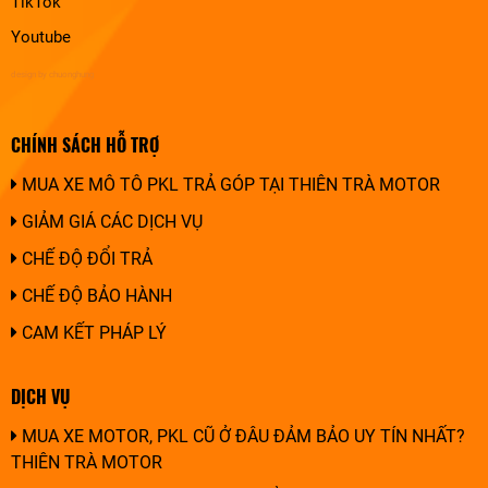
TikTok
Youtube
design by chuonghung
CHÍNH SÁCH HỖ TRỢ
MUA XE MÔ TÔ PKL TRẢ GÓP TẠI THIÊN TRÀ MOTOR
GIẢM GIÁ CÁC DỊCH VỤ
CHẾ ĐỘ ĐỔI TRẢ
CHẾ ĐỘ BẢO HÀNH
CAM KẾT PHÁP LÝ
DỊCH VỤ
MUA XE MOTOR, PKL CŨ Ở ĐÂU ĐẢM BẢO UY TÍN NHẤT?
THIÊN TRÀ MOTOR