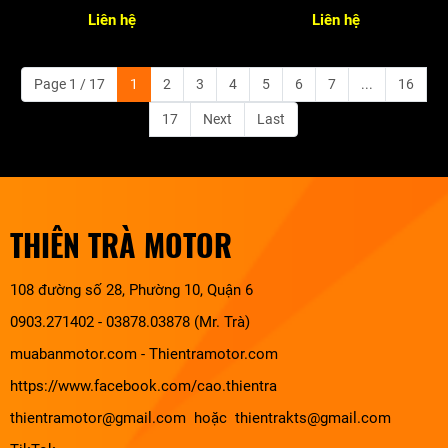
Liên hệ
Liên hệ
Page 1 / 17
1
2
3
4
5
6
7
...
16
17
Next
Last
THIÊN TRÀ MOTOR
108 đường số 28, Phường 10, Quận 6
0903.271402 - 03878.03878 (Mr. Trà)
muabanmotor.com
-
Thientramotor.com
https://www.facebook.com/cao.thientra
thientramotor@gmail.com hoặc thientrakts@gmail.com