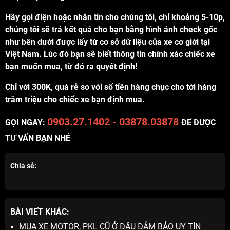
Hãy gọi điện hoặc nhắn tin cho chúng tôi, chỉ khoảng 5-10p,
chúng tôi sẽ trả kết quả cho bạn bằng hình ảnh check gốc
như bên dưới được lấy từ cơ sở dữ liệu của xe cơ giới tại
Việt Nam. Lúc đó bạn sẽ biết thông tin chính xác chiếc xe
bạn muốn mua, từ đó ra quyết định!
Chỉ với 300K, quá rẻ so với số tiền hàng chục cho tới hàng
trăm triệu cho chiếc xe bạn định mua.
0903.27.1402 - 03878.03878
GỌI NGAY:
ĐỂ ĐƯỢC
TƯ VẤN BẠN NHÉ
Chia sẻ:
BÀI VIẾT KHÁC:
MUA XE MOTOR, PKL CŨ Ở ĐÂU ĐẢM BẢO UY TÍN