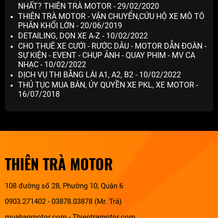
NHẤT? THIÊN TRÀ MOTOR - 29/02/2020
THIÊN TRÀ MOTOR - VẬN CHUYỂN,CỨU HỘ XE MÔ TÔ
PHÂN KHỐI LỚN - 20/06/2019
DETAILING, DỌN XE A-Z - 10/02/2022
CHO THUÊ XE CƯỚI - RƯỚC DÂU - MOTOR DẪN ĐOÀN -
SỰ KIỆN - EVENT - CHỤP ẢNH - QUAY PHIM - MV CA
NHẠC - 10/02/2022
DỊCH VỤ THI BẰNG LÁI A1, A2, B2 - 10/02/2022
THỦ TỤC MUA BÁN, ỦY QUYỀN XE PKL, XE MOTOR -
16/07/2018
THIÊN TRÀ MOTOR
108 đường số 28, Phường 10, Quận 6
0903.271402 - 03878.03878 (Mr. Trà)
muabanmotor.com
-
Thientramotor.com