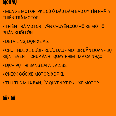
DỊCH VỤ
MUA XE MOTOR, PKL CŨ Ở ĐÂU ĐẢM BẢO UY TÍN NHẤT?
THIÊN TRÀ MOTOR
THIÊN TRÀ MOTOR - VẬN CHUYỂN,CỨU HỘ XE MÔ TÔ
PHÂN KHỐI LỚN
DETAILING, DỌN XE A-Z
CHO THUÊ XE CƯỚI - RƯỚC DÂU - MOTOR DẪN ĐOÀN - SỰ
KIỆN - EVENT - CHỤP ẢNH - QUAY PHIM - MV CA NHẠC
DỊCH VỤ THI BẰNG LÁI A1, A2, B2
CHECK GỐC XE MOTOR, XE PKL
THỦ TỤC MUA BÁN, ỦY QUYỀN XE PKL, XE MOTOR
BẢN ĐỒ