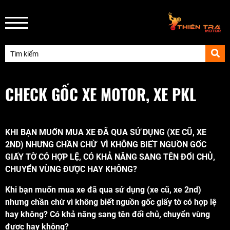
CHECK GỐC XE MOTOR, XE PKL
KHI BẠN MUỐN MUA XE ĐÃ QUA SỬ DỤNG (XE CŨ, XE
2ND) NHƯNG CHẦN CHỪ VÌ KHÔNG BIẾT NGUỒN GỐC
GIẤY TỜ CÓ HỢP LỆ, CÓ KHẢ NĂNG SANG TÊN ĐỔI CHỦ,
CHUYỂN VÙNG ĐƯỢC HAY KHÔNG?
Khi bạn muốn mua xe đã qua sử dụng (xe cũ, xe 2nd)
nhưng chần chừ vì không biết nguồn gốc giấy tờ có hợp lệ
hay không? Có khả năng sang tên đổi chủ, chuyển vùng
được hay không?