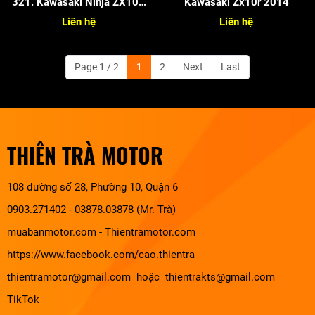
321. Kawasaki Ninja ZX10R
Kawasaki Zx10r 2014
2020
Liên hệ
Liên hệ
Page 1 / 2
1
2
Next
Last
THIÊN TRÀ MOTOR
108 đường số 28, Phường 10, Quận 6
0903.271402 - 03878.03878 (Mr. Trà)
muabanmotor.com
-
Thientramotor.com
https://www.facebook.com/cao.thientra
thientramotor@gmail.com hoặc thientrakts@gmail.com
TikTok