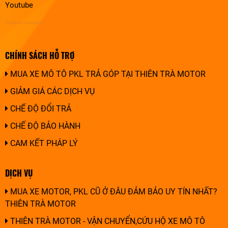
Youtube
design by chuonghung
CHÍNH SÁCH HỖ TRỢ
MUA XE MÔ TÔ PKL TRẢ GÓP TẠI THIÊN TRÀ MOTOR
GIẢM GIÁ CÁC DỊCH VỤ
CHẾ ĐỘ ĐỔI TRẢ
CHẾ ĐỘ BẢO HÀNH
CAM KẾT PHÁP LÝ
DỊCH VỤ
MUA XE MOTOR, PKL CŨ Ở ĐÂU ĐẢM BẢO UY TÍN NHẤT?
THIÊN TRÀ MOTOR
THIÊN TRÀ MOTOR - VẬN CHUYỂN,CỨU HỘ XE MÔ TÔ