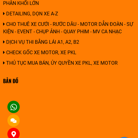
PHÂN KHỐI LỚN
DETAILING, DỌN XE A-Z
CHO THUÊ XE CƯỚI - RƯỚC DÂU - MOTOR DẪN ĐOÀN - SỰ
KIỆN - EVENT - CHỤP ẢNH - QUAY PHIM - MV CA NHẠC
DỊCH VỤ THI BẰNG LÁI A1, A2, B2
CHECK GỐC XE MOTOR, XE PKL
THỦ TỤC MUA BÁN, ỦY QUYỀN XE PKL, XE MOTOR
BẢN ĐỒ