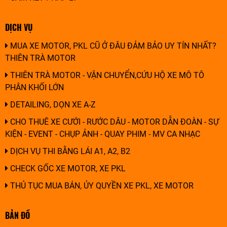
DỊCH VỤ
MUA XE MOTOR, PKL CŨ Ở ĐÂU ĐẢM BẢO UY TÍN NHẤT?
THIÊN TRÀ MOTOR
THIÊN TRÀ MOTOR - VẬN CHUYỂN,CỨU HỘ XE MÔ TÔ
PHÂN KHỐI LỚN
DETAILING, DỌN XE A-Z
CHO THUÊ XE CƯỚI - RƯỚC DÂU - MOTOR DẪN ĐOÀN - SỰ
KIỆN - EVENT - CHỤP ẢNH - QUAY PHIM - MV CA NHẠC
DỊCH VỤ THI BẰNG LÁI A1, A2, B2
CHECK GỐC XE MOTOR, XE PKL
THỦ TỤC MUA BÁN, ỦY QUYỀN XE PKL, XE MOTOR
BẢN ĐỒ