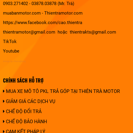
0903.271402 - 03878.03878 (Mr. Trà)
muabanmotor.com
-
Thientramotor.com
https://www.facebook.com/cao.thientra
thientramotor@gmail.com hoặc thientrakts@gmail.com
TikTok
Youtube
design by chuonghung
CHÍNH SÁCH HỖ TRỢ
MUA XE MÔ TÔ PKL TRẢ GÓP TẠI THIÊN TRÀ MOTOR
GIẢM GIÁ CÁC DỊCH VỤ
CHẾ ĐỘ ĐỔI TRẢ
CHẾ ĐỘ BẢO HÀNH
CAM KẾT PHÁP LÝ