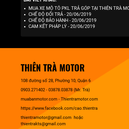
MUA XE MÔ TÔ PKL TRẢ GÓP TẠI THIÊN TRÀ MO
CHẾ ĐỘ ĐỔI TRẢ - 20/06/2019
CHẾ ĐỘ BẢO HÀNH - 20/06/2019
CAM KẾT PHÁP LÝ - 20/06/2019
THIÊN TRÀ MOTOR
108 đường số 28, Phường 10, Quận 6
0903.271402 - 03878.03878 (Mr. Trà)
muabanmotor.com
-
Thientramotor.com
https://www.facebook.com/cao.thientra
thientramotor@gmail.com hoặc
thientrakts@gmail.com