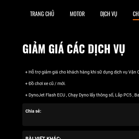
TRANG CHỦ
MOTOR
DỊCH VỤ
CH
GIẢM GIÁ CÁC DỊCH VỤ
+ Hỗ trợ giảm giá cho khách hàng khi sữ dụng dịch vụ Vận 
+ Đồ chơi xe cũ / mới.
+ DynoJet Flash ECU , Chạy Dyno lấy thông số, Lắp PC5 , B
Chia sẻ:
BÀI VIẾT KHÁC: