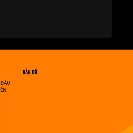
BẢN ĐỒ
 ĐÂU
IÊN