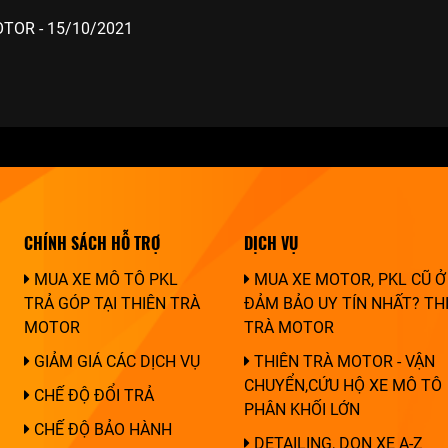
TOR - 15/10/2021
CHÍNH SÁCH HỖ TRỢ
DỊCH VỤ
MUA XE MÔ TÔ PKL
MUA XE MOTOR, PKL CŨ Ở
TRẢ GÓP TẠI THIÊN TRÀ
ĐẢM BẢO UY TÍN NHẤT? TH
MOTOR
TRÀ MOTOR
GIẢM GIÁ CÁC DỊCH VỤ
THIÊN TRÀ MOTOR - VẬN
CHUYỂN,CỨU HỘ XE MÔ TÔ
CHẾ ĐỘ ĐỔI TRẢ
PHÂN KHỐI LỚN
CHẾ ĐỘ BẢO HÀNH
DETAILING, DỌN XE A-Z