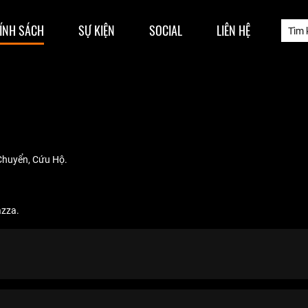
ÍNH SÁCH
SỰ KIỆN
SOCIAL
LIÊN HỆ
Chuyển, Cứu Hộ.
azza.