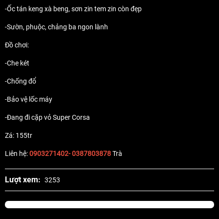
-Ốc tán keng xà beng, sơn zin tem zin còn đẹp
-Sườn, phuộc, chảng ba ngon lành
Đồ chơi:
-Che két
-Chống đổ
-Bảo vệ lốc máy
-Đang đi cặp vỏ Super Corsa
Zá: 155tr
Liên hệ:
0903271402- 0387803878
Trà
Lượt xem:
3253