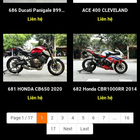
686 Ducati Panigale 899
ACE 400 CLEVELAND
2015
Liên hệ
Liên hệ
681 HONDA CB650 2020
682 Honda CBR1000RR 2014
Liên hệ
Liên hệ
Page 1 / 17
1
2
3
4
5
6
7
...
16
17
Next
Last