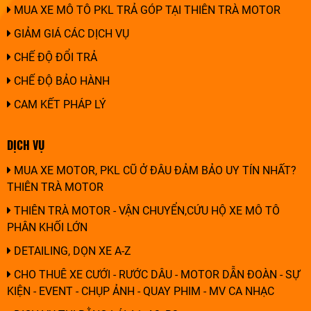
MUA XE MÔ TÔ PKL TRẢ GÓP TẠI THIÊN TRÀ MOTOR
GIẢM GIÁ CÁC DỊCH VỤ
CHẾ ĐỘ ĐỔI TRẢ
CHẾ ĐỘ BẢO HÀNH
CAM KẾT PHÁP LÝ
DỊCH VỤ
MUA XE MOTOR, PKL CŨ Ở ĐÂU ĐẢM BẢO UY TÍN NHẤT?
THIÊN TRÀ MOTOR
THIÊN TRÀ MOTOR - VẬN CHUYỂN,CỨU HỘ XE MÔ TÔ
PHÂN KHỐI LỚN
DETAILING, DỌN XE A-Z
CHO THUÊ XE CƯỚI - RƯỚC DÂU - MOTOR DẪN ĐOÀN - SỰ
KIỆN - EVENT - CHỤP ẢNH - QUAY PHIM - MV CA NHẠC