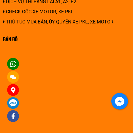
DỊCH VỤ THI BẰNG LÁI A1, A2, B2
CHECK GỐC XE MOTOR, XE PKL
THỦ TỤC MUA BÁN, ỦY QUYỀN XE PKL, XE MOTOR
BẢN ĐỒ