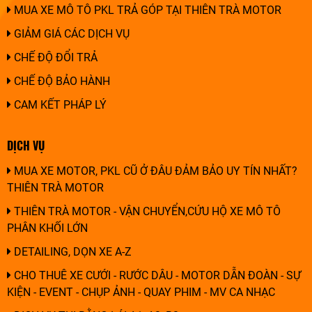
MUA XE MÔ TÔ PKL TRẢ GÓP TẠI THIÊN TRÀ MOTOR
GIẢM GIÁ CÁC DỊCH VỤ
CHẾ ĐỘ ĐỔI TRẢ
CHẾ ĐỘ BẢO HÀNH
CAM KẾT PHÁP LÝ
DỊCH VỤ
MUA XE MOTOR, PKL CŨ Ở ĐÂU ĐẢM BẢO UY TÍN NHẤT?
THIÊN TRÀ MOTOR
THIÊN TRÀ MOTOR - VẬN CHUYỂN,CỨU HỘ XE MÔ TÔ
PHÂN KHỐI LỚN
DETAILING, DỌN XE A-Z
CHO THUÊ XE CƯỚI - RƯỚC DÂU - MOTOR DẪN ĐOÀN - SỰ
KIỆN - EVENT - CHỤP ẢNH - QUAY PHIM - MV CA NHẠC