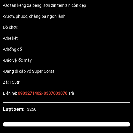
-Ốc tán keng xà beng, sơn zin tem zin còn đẹp
-Sườn, phuộc, chảng ba ngon lành
Đồ chơi:
-Che két
-Chống đổ
-Bảo vệ lốc máy
-Đang đi cặp vỏ Super Corsa
Zá: 155tr
Liên hệ:
0903271402- 0387803878
Trà
Lượt xem:
3250