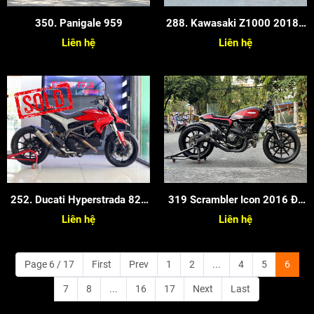
350. Panigale 959
288. Kawasaki Z1000 2018 -
Màu Xám Xanh
Liên hệ
Liên hệ
252. Ducati Hyperstrada 821
319 Scrambler Icon 2016 Độ
2015
Full Cafe Racer
Liên hệ
Liên hệ
Page 6 / 17
First
Prev
1
2
...
4
5
6
7
8
...
16
17
Next
Last