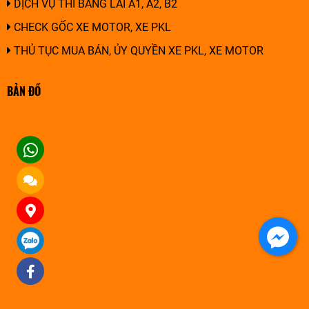
DỊCH VỤ THI BẰNG LÁI A1, A2, B2
CHECK GỐC XE MOTOR, XE PKL
THỦ TỤC MUA BÁN, ỦY QUYỀN XE PKL, XE MOTOR
BẢN ĐỒ