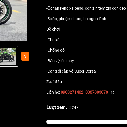
-Ốc tán keng xà beng, sơn zin tem zin còn đẹp
-Sườn, phuộc, chảng ba ngon lành
Đồ chơi:
-Che két
-Chống đổ
-Bảo vệ lốc máy
-Đang đi cặp vỏ Super Corsa
Zá: 155tr
Liên hệ:
0903271402- 0387803878
Trà
Lượt xem:
3247