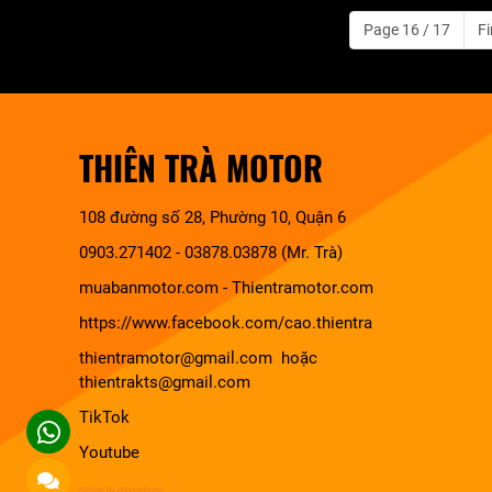
Page 16 / 17
Fi
THIÊN TRÀ MOTOR
108 đường số 28, Phường 10, Quận 6
0903.271402 - 03878.03878 (Mr. Trà)
muabanmotor.com
-
Thientramotor.com
https://www.facebook.com/cao.thientra
thientramotor@gmail.com hoặc
thientrakts@gmail.com
TikTok
Youtube
design by chuonghung