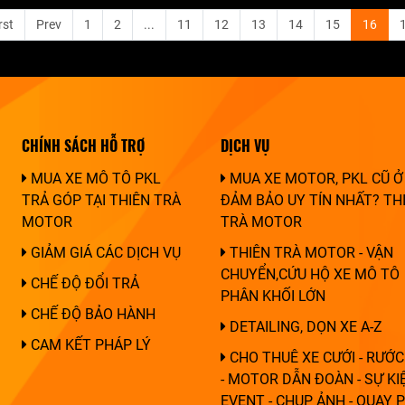
rst
Prev
1
2
...
11
12
13
14
15
16
CHÍNH SÁCH HỖ TRỢ
DỊCH VỤ
MUA XE MÔ TÔ PKL
MUA XE MOTOR, PKL CŨ Ở
TRẢ GÓP TẠI THIÊN TRÀ
ĐẢM BẢO UY TÍN NHẤT? TH
MOTOR
TRÀ MOTOR
GIẢM GIÁ CÁC DỊCH VỤ
THIÊN TRÀ MOTOR - VẬN
CHUYỂN,CỨU HỘ XE MÔ TÔ
CHẾ ĐỘ ĐỔI TRẢ
PHÂN KHỐI LỚN
CHẾ ĐỘ BẢO HÀNH
DETAILING, DỌN XE A-Z
CAM KẾT PHÁP LÝ
CHO THUÊ XE CƯỚI - RƯỚC
- MOTOR DẪN ĐOÀN - SỰ KIỆ
EVENT - CHỤP ẢNH - QUAY 