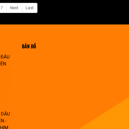
17
Next
Last
BẢN ĐỒ
 ĐÂU
IÊN
 DÂU
N -
PHIM