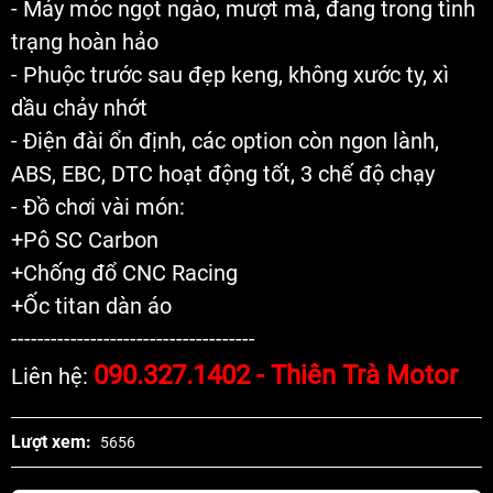
- Máy móc ngọt ngào, mượt mà, đang trong tình
trạng hoàn hảo
- Phuộc trước sau đẹp keng, không xước ty, xì
dầu chảy nhớt
- Điện đài ổn định, các option còn ngon lành,
ABS, EBC, DTC hoạt động tốt, 3 chế độ chạy
- Đồ chơi vài món:
+Pô SC Carbon
+Chống đổ CNC Racing
+Ốc titan dàn áo
-------------------------------------
090.327.1402 - Thiên Trà Motor
Liên hệ:
Lượt xem:
5656