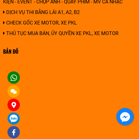
KIỆN - EVENT - CHỤP ẢNH - QUAY PHIM - MV CA NHẠC
DỊCH VỤ THI BẰNG LÁI A1, A2, B2
CHECK GỐC XE MOTOR, XE PKL
THỦ TỤC MUA BÁN, ỦY QUYỀN XE PKL, XE MOTOR
BẢN ĐỒ