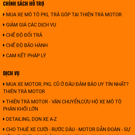
CHÍNH SÁCH HỖ TRỢ
MUA XE MÔ TÔ PKL TRẢ GÓP TẠI THIÊN TRÀ MOTOR
GIẢM GIÁ CÁC DỊCH VỤ
CHẾ ĐỘ ĐỔI TRẢ
CHẾ ĐỘ BẢO HÀNH
CAM KẾT PHÁP LÝ
DỊCH VỤ
MUA XE MOTOR, PKL CŨ Ở ĐÂU ĐẢM BẢO UY TÍN NHẤT?
THIÊN TRÀ MOTOR
THIÊN TRÀ MOTOR - VẬN CHUYỂN,CỨU HỘ XE MÔ TÔ
PHÂN KHỐI LỚN
DETAILING, DỌN XE A-Z
CHO THUÊ XE CƯỚI - RƯỚC DÂU - MOTOR DẪN ĐOÀN - SỰ