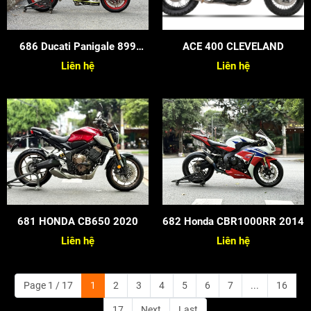
686 Ducati Panigale 899
ACE 400 CLEVELAND
2015
Liên hệ
Liên hệ
681 HONDA CB650 2020
682 Honda CBR1000RR 2014
Liên hệ
Liên hệ
Page 1 / 17
1
2
3
4
5
6
7
...
16
17
Next
Last