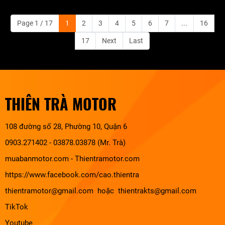
Page 1 / 17
1
2
3
4
5
6
7
...
16
17
Next
Last
THIÊN TRÀ MOTOR
108 đường số 28, Phường 10, Quận 6
0903.271402 - 03878.03878 (Mr. Trà)
muabanmotor.com
-
Thientramotor.com
https://www.facebook.com/cao.thientra
thientramotor@gmail.com hoặc thientrakts@gmail.com
TikTok
Youtube