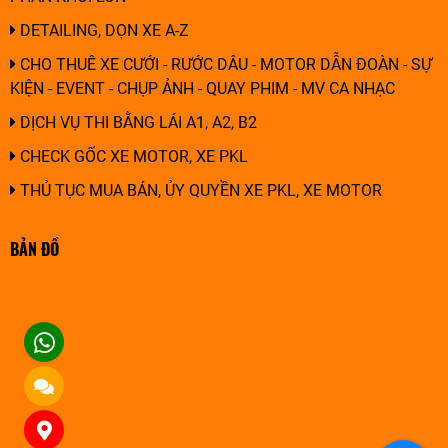
DETAILING, DỌN XE A-Z
CHO THUÊ XE CƯỚI - RƯỚC DÂU - MOTOR DẪN ĐOÀN - SỰ
KIỆN - EVENT - CHỤP ẢNH - QUAY PHIM - MV CA NHẠC
DỊCH VỤ THI BẰNG LÁI A1, A2, B2
CHECK GỐC XE MOTOR, XE PKL
THỦ TỤC MUA BÁN, ỦY QUYỀN XE PKL, XE MOTOR
BẢN ĐỒ