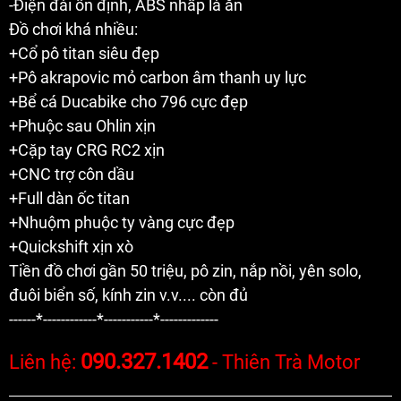
-Điện đài ổn định, ABS nhấp là ăn
Đồ chơi khá nhiều:
+Cổ pô titan siêu đẹp
+Pô akrapovic mỏ carbon âm thanh uy lực
+Bể cá Ducabike cho 796 cực đẹp
+Phuộc sau Ohlin xịn
+Cặp tay CRG RC2 xịn
+CNC trợ côn dầu
+Full dàn ốc titan
+Nhuộm phuộc ty vàng cực đẹp
+Quickshift xịn xò
Tiền đồ chơi gần 50 triệu, pô zin, nắp nồi, yên solo,
đuôi biển số, kính zin v.v.... còn đủ
------*------------*-----------*-------------
090.327.1402
Liên hệ:
-
Thiên Trà Motor