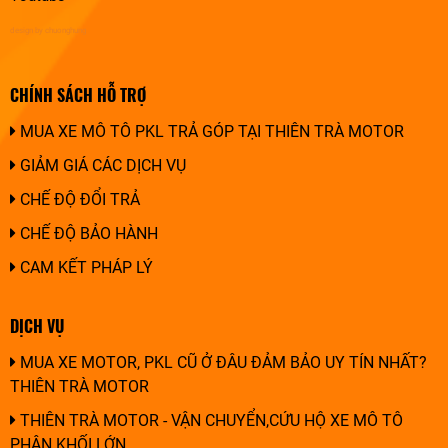
design by chuonghung
CHÍNH SÁCH HỖ TRỢ
MUA XE MÔ TÔ PKL TRẢ GÓP TẠI THIÊN TRÀ MOTOR
GIẢM GIÁ CÁC DỊCH VỤ
CHẾ ĐỘ ĐỔI TRẢ
CHẾ ĐỘ BẢO HÀNH
CAM KẾT PHÁP LÝ
DỊCH VỤ
MUA XE MOTOR, PKL CŨ Ở ĐÂU ĐẢM BẢO UY TÍN NHẤT?
THIÊN TRÀ MOTOR
THIÊN TRÀ MOTOR - VẬN CHUYỂN,CỨU HỘ XE MÔ TÔ
PHÂN KHỐI LỚN