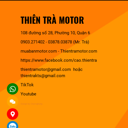
THIÊN TRÀ MOTOR
108 đường số 28, Phường 10, Quận 6
0903.271402 - 03878.03878 (Mr. Trà)
muabanmotor.com
-
Thientramotor.com
https://www.facebook.com/cao.thientra
thientramotor@gmail.com hoặc
thientrakts@gmail.com
TikTok
Youtube
design by chuonghung