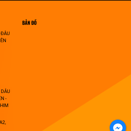
BẢN ĐỒ
 ĐÂU
IÊN
 DÂU
N -
PHIM
A2,