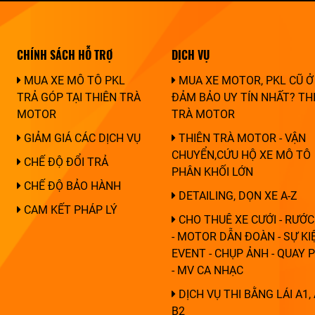
CHÍNH SÁCH HỖ TRỢ
DỊCH VỤ
MUA XE MÔ TÔ PKL
MUA XE MOTOR, PKL CŨ Ở
TRẢ GÓP TẠI THIÊN TRÀ
ĐẢM BẢO UY TÍN NHẤT? TH
MOTOR
TRÀ MOTOR
GIẢM GIÁ CÁC DỊCH VỤ
THIÊN TRÀ MOTOR - VẬN
CHUYỂN,CỨU HỘ XE MÔ TÔ
CHẾ ĐỘ ĐỔI TRẢ
PHÂN KHỐI LỚN
CHẾ ĐỘ BẢO HÀNH
DETAILING, DỌN XE A-Z
CAM KẾT PHÁP LÝ
CHO THUÊ XE CƯỚI - RƯỚC
- MOTOR DẪN ĐOÀN - SỰ KIỆ
EVENT - CHỤP ẢNH - QUAY 
- MV CA NHẠC
DỊCH VỤ THI BẰNG LÁI A1, 
B2