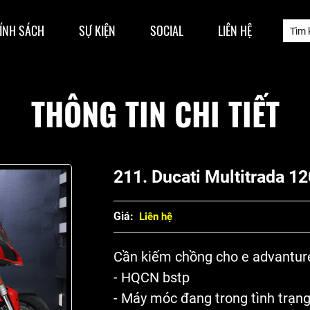
ÍNH SÁCH
SỰ KIỆN
SOCIAL
LIÊN HỆ
THÔNG TIN CHI TIẾT
211. Ducati Multitrada 1
Giá:
Liên hệ
Cần kiếm chồng cho e advanture
- HQCN bstp
- Máy móc đang trong tình trạn