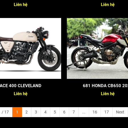
Liên hệ
Liên hệ
ACE 400 CLEVELAND
681 HONDA CB650 20
Liên hệ
Liên hệ
 / 17
1
2
3
4
5
6
7
...
16
17
Next