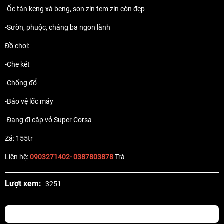
-Ốc tán keng xà beng, sơn zin tem zin còn đẹp
-Sườn, phuộc, chảng ba ngon lành
Đồ chơi:
-Che két
-Chống đổ
-Bảo vệ lốc máy
-Đang đi cặp vỏ Super Corsa
Zá: 155tr
Liên hệ:
0903271402- 0387803878
Trà
Lượt xem:
3251