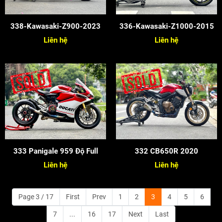
338-Kawasaki-Z900-2023
336-Kawasaki-Z1000-2015
Liên hệ
Liên hệ
333 Panigale 959 Độ Full
332 CB650R 2020
Liên hệ
Liên hệ
Page 3 / 17
First
Prev
1
2
3
4
5
6
7
...
16
17
Next
Last