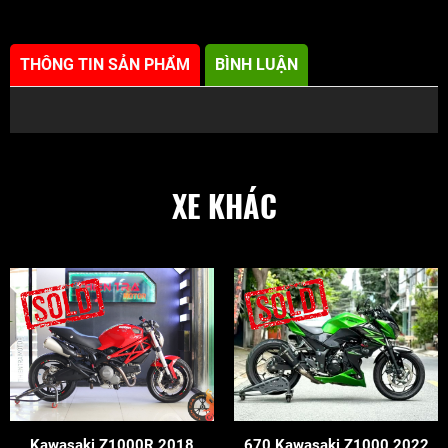
THÔNG TIN SẢN PHẨM
BÌNH LUẬN
XE KHÁC
Kawasaki Z1000R 2018
670 Kawasaki Z1000 2022