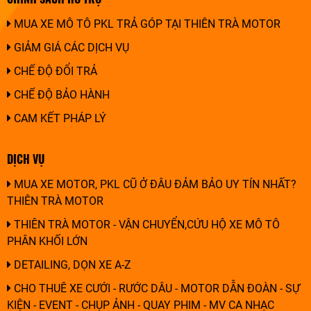
MUA XE MÔ TÔ PKL TRẢ GÓP TẠI THIÊN TRÀ MOTOR
GIẢM GIÁ CÁC DỊCH VỤ
CHẾ ĐỘ ĐỔI TRẢ
CHẾ ĐỘ BẢO HÀNH
CAM KẾT PHÁP LÝ
DỊCH VỤ
MUA XE MOTOR, PKL CŨ Ở ĐÂU ĐẢM BẢO UY TÍN NHẤT?
THIÊN TRÀ MOTOR
THIÊN TRÀ MOTOR - VẬN CHUYỂN,CỨU HỘ XE MÔ TÔ
PHÂN KHỐI LỚN
DETAILING, DỌN XE A-Z
CHO THUÊ XE CƯỚI - RƯỚC DÂU - MOTOR DẪN ĐOÀN - SỰ
KIỆN - EVENT - CHỤP ẢNH - QUAY PHIM - MV CA NHẠC