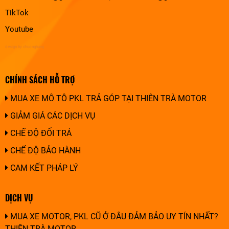
TikTok
Youtube
design by chuonghung
CHÍNH SÁCH HỖ TRỢ
MUA XE MÔ TÔ PKL TRẢ GÓP TẠI THIÊN TRÀ MOTOR
GIẢM GIÁ CÁC DỊCH VỤ
CHẾ ĐỘ ĐỔI TRẢ
CHẾ ĐỘ BẢO HÀNH
CAM KẾT PHÁP LÝ
DỊCH VỤ
MUA XE MOTOR, PKL CŨ Ở ĐÂU ĐẢM BẢO UY TÍN NHẤT?
THIÊN TRÀ MOTOR