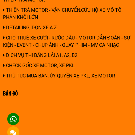
THIÊN TRÀ MOTOR - VẬN CHUYỂN,CỨU HỘ XE MÔ TÔ
PHÂN KHỐI LỚN
DETAILING, DỌN XE A-Z
CHO THUÊ XE CƯỚI - RƯỚC DÂU - MOTOR DẪN ĐOÀN - SỰ
KIỆN - EVENT - CHỤP ẢNH - QUAY PHIM - MV CA NHẠC
DỊCH VỤ THI BẰNG LÁI A1, A2, B2
CHECK GỐC XE MOTOR, XE PKL
THỦ TỤC MUA BÁN, ỦY QUYỀN XE PKL, XE MOTOR
BẢN ĐỒ