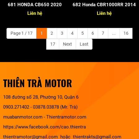
681 HONDA CB650 2020
682 Honda CBR1000RR 2014
Liên hệ
Liên hệ
Page 1 / 17
1
2
3
4
5
6
7
...
16
17
Next
Last
THIÊN TRÀ MOTOR
108 đường số 28, Phường 10, Quận 6
0903.271402 - 03878.03878 (Mr. Trà)
muabanmotor.com
-
Thientramotor.com
https://www.facebook.com/cao.thientra
thientramotor@gmail.com hoặc thientrakts@gmail.com