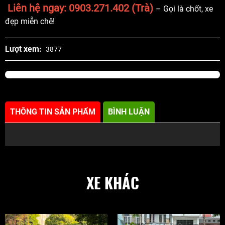
Liên hệ ngay: 0903.271.402 (Trà)
– Gọi là chốt, xe
đẹp miễn chê!
Lượt xem:
3877
THÔNG TIN SẢN PHẨM
BÌNH LUẬN
XE KHÁC