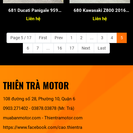
681 Ducati Panigale 959
680 Kawasaki Z800 2016
2017
Candy
Liên hệ
Liên hệ
Page 5 / 17
First
Prev
1
2
...
3
4
5
6
7
...
16
17
Next
Last
THIÊN TRÀ MOTOR
108 đường số 28, Phường 10, Quận 6
0903.271402 - 03878.03878 (Mr. Trà)
muabanmotor.com
-
Thientramotor.com
https://www.facebook.com/cao.thientra