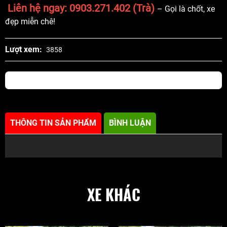
Liên hệ ngay: 0903.271.402 (Trà)
– Gọi là chốt, xe
đẹp miễn chê!
Lượt xem:
3858
THÔNG TIN SẢN PHẨM
BÌNH LUẬN
XE KHÁC