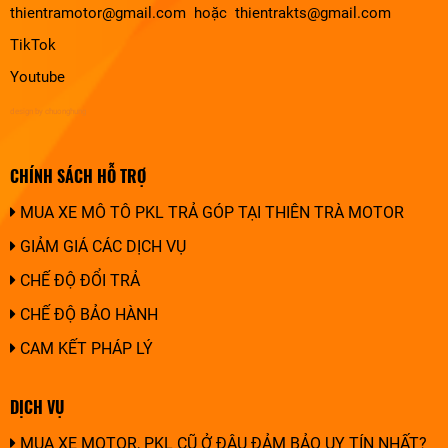
thientramotor@gmail.com hoặc thientrakts@gmail.com
TikTok
Youtube
design by chuonghung
CHÍNH SÁCH HỖ TRỢ
MUA XE MÔ TÔ PKL TRẢ GÓP TẠI THIÊN TRÀ MOTOR
GIẢM GIÁ CÁC DỊCH VỤ
CHẾ ĐỘ ĐỔI TRẢ
CHẾ ĐỘ BẢO HÀNH
CAM KẾT PHÁP LÝ
DỊCH VỤ
MUA XE MOTOR, PKL CŨ Ở ĐÂU ĐẢM BẢO UY TÍN NHẤT?