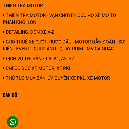
THIÊN TRÀ MOTOR
THIÊN TRÀ MOTOR - VẬN CHUYỂN,CỨU HỘ XE MÔ TÔ
PHÂN KHỐI LỚN
DETAILING, DỌN XE A-Z
CHO THUÊ XE CƯỚI - RƯỚC DÂU - MOTOR DẪN ĐOÀN - SỰ
KIỆN - EVENT - CHỤP ẢNH - QUAY PHIM - MV CA NHẠC
DỊCH VỤ THI BẰNG LÁI A1, A2, B2
CHECK GỐC XE MOTOR, XE PKL
THỦ TỤC MUA BÁN, ỦY QUYỀN XE PKL, XE MOTOR
BẢN ĐỒ