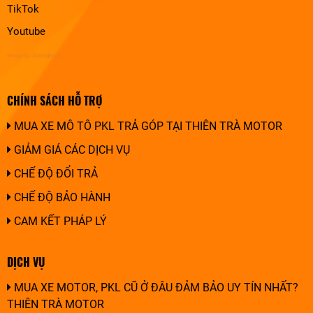
TikTok
Youtube
design by chuonghung
CHÍNH SÁCH HỖ TRỢ
MUA XE MÔ TÔ PKL TRẢ GÓP TẠI THIÊN TRÀ MOTOR
GIẢM GIÁ CÁC DỊCH VỤ
CHẾ ĐỘ ĐỔI TRẢ
CHẾ ĐỘ BẢO HÀNH
CAM KẾT PHÁP LÝ
DỊCH VỤ
MUA XE MOTOR, PKL CŨ Ở ĐÂU ĐẢM BẢO UY TÍN NHẤT?
THIÊN TRÀ MOTOR