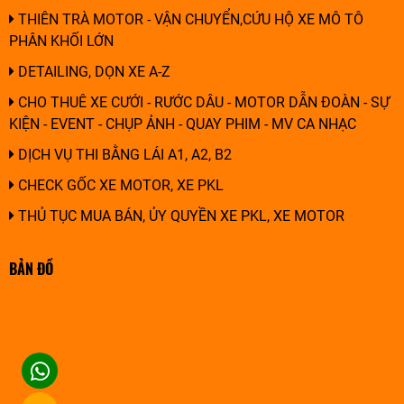
THIÊN TRÀ MOTOR - VẬN CHUYỂN,CỨU HỘ XE MÔ TÔ
PHÂN KHỐI LỚN
DETAILING, DỌN XE A-Z
CHO THUÊ XE CƯỚI - RƯỚC DÂU - MOTOR DẪN ĐOÀN - SỰ
KIỆN - EVENT - CHỤP ẢNH - QUAY PHIM - MV CA NHẠC
DỊCH VỤ THI BẰNG LÁI A1, A2, B2
CHECK GỐC XE MOTOR, XE PKL
THỦ TỤC MUA BÁN, ỦY QUYỀN XE PKL, XE MOTOR
BẢN ĐỒ