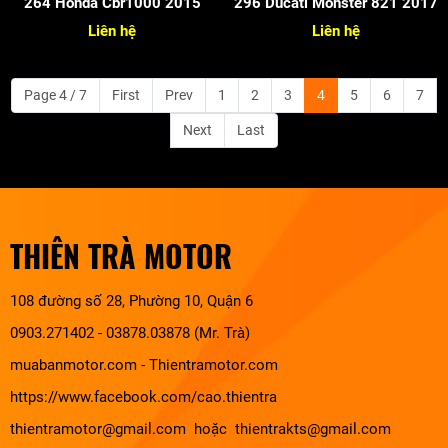
264 Honda Cbr1000 2015
296 Ducati Monster 821 2017
Liên hệ
Liên hệ
Page 4 / 7
First
Prev
1
2
3
4
5
6
7
Next
Last
THIÊN TRÀ MOTOR
108 đường số 28, Phường 10, Quận 6
0903.271402 - 03878.03878 (Mr. Trà)
muabanmotor.com
-
Thientramotor.com
https://www.facebook.com/cao.thientra
thientramotor@gmail.com hoặc thientrakts@gmail.com