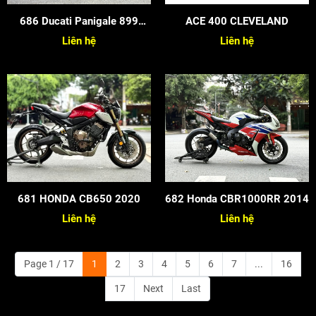
686 Ducati Panigale 899
ACE 400 CLEVELAND
2015
Liên hệ
Liên hệ
681 HONDA CB650 2020
682 Honda CBR1000RR 2014
Liên hệ
Liên hệ
Page 1 / 17
1
2
3
4
5
6
7
...
16
17
Next
Last