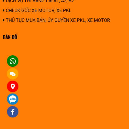
DỊCH VỤ THI BẰNG LÁI A1, A2, B2
CHECK GỐC XE MOTOR, XE PKL
THỦ TỤC MUA BÁN, ỦY QUYỀN XE PKL, XE MOTOR
BẢN ĐỒ