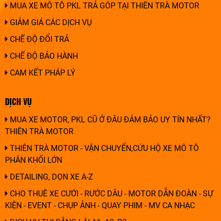
MUA XE MÔ TÔ PKL TRẢ GÓP TẠI THIÊN TRÀ MOTOR
GIẢM GIÁ CÁC DỊCH VỤ
CHẾ ĐỘ ĐỔI TRẢ
CHẾ ĐỘ BẢO HÀNH
CAM KẾT PHÁP LÝ
DỊCH VỤ
MUA XE MOTOR, PKL CŨ Ở ĐÂU ĐẢM BẢO UY TÍN NHẤT?
THIÊN TRÀ MOTOR
THIÊN TRÀ MOTOR - VẬN CHUYỂN,CỨU HỘ XE MÔ TÔ
PHÂN KHỐI LỚN
DETAILING, DỌN XE A-Z
CHO THUÊ XE CƯỚI - RƯỚC DÂU - MOTOR DẪN ĐOÀN - SỰ
KIỆN - EVENT - CHỤP ẢNH - QUAY PHIM - MV CA NHẠC