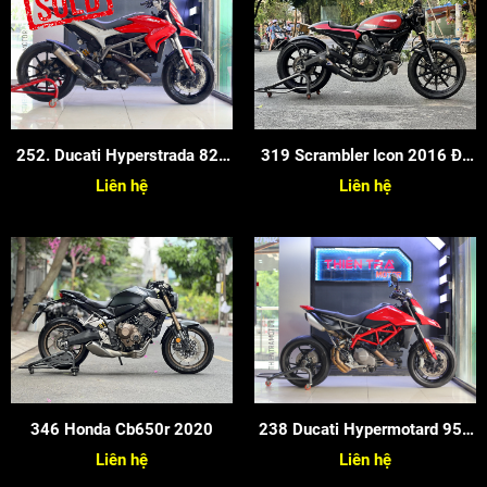
252. Ducati Hyperstrada 821
319 Scrambler Icon 2016 Độ
2015
Full Cafe Racer
Liên hệ
Liên hệ
346 Honda Cb650r 2020
238 Ducati Hypermotard 950
2020
Liên hệ
Liên hệ