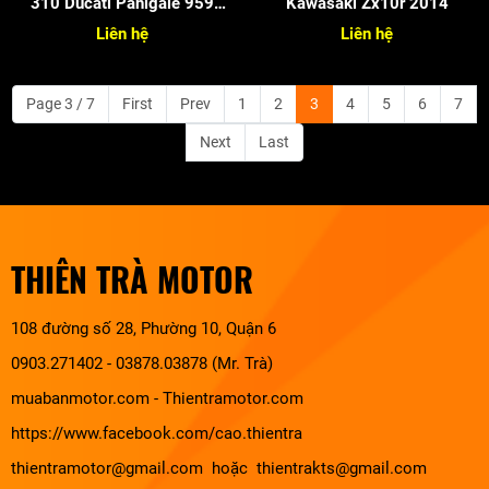
310 Ducati Panigale 959
Kawasaki Zx10r 2014
2017
Liên hệ
Liên hệ
Page 3 / 7
First
Prev
1
2
3
4
5
6
7
Next
Last
THIÊN TRÀ MOTOR
108 đường số 28, Phường 10, Quận 6
0903.271402 - 03878.03878 (Mr. Trà)
muabanmotor.com
-
Thientramotor.com
https://www.facebook.com/cao.thientra
thientramotor@gmail.com hoặc thientrakts@gmail.com