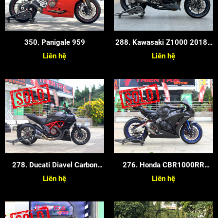
350. Panigale 959
288. Kawasaki Z1000 2018 -
Màu Xám Xanh
Liên hệ
Liên hệ
278. Ducati Diavel Carbon
276. Honda CBR1000RR
2014
2015
Liên hệ
Liên hệ