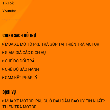
TikTok
Youtube
design by chuonghung
CHÍNH SÁCH HỖ TRỢ
MUA XE MÔ TÔ PKL TRẢ GÓP TẠI THIÊN TRÀ MOTOR
GIẢM GIÁ CÁC DỊCH VỤ
CHẾ ĐỘ ĐỔI TRẢ
CHẾ ĐỘ BẢO HÀNH
CAM KẾT PHÁP LÝ
DỊCH VỤ
MUA XE MOTOR, PKL CŨ Ở ĐÂU ĐẢM BẢO UY TÍN NHẤT?
THIÊN TRÀ MOTOR