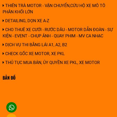
THIÊN TRÀ MOTOR - VẬN CHUYỂN,CỨU HỘ XE MÔ TÔ
PHÂN KHỐI LỚN
DETAILING, DỌN XE A-Z
CHO THUÊ XE CƯỚI - RƯỚC DÂU - MOTOR DẪN ĐOÀN - SỰ
KIỆN - EVENT - CHỤP ẢNH - QUAY PHIM - MV CA NHẠC
DỊCH VỤ THI BẰNG LÁI A1, A2, B2
CHECK GỐC XE MOTOR, XE PKL
THỦ TỤC MUA BÁN, ỦY QUYỀN XE PKL, XE MOTOR
BẢN ĐỒ