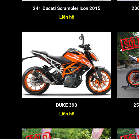
241 Ducati Scrambler Icon 2015
280
Liên hệ
DUKE 390
25
Liên hệ