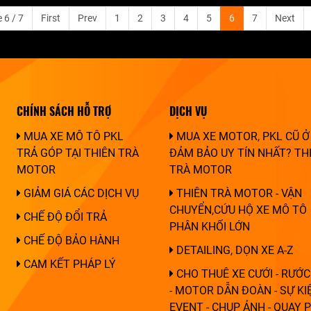
 6 / 7
First
Prev
1
2
3
4
5
6
7
Next
CHÍNH SÁCH HỖ TRỢ
DỊCH VỤ
MUA XE MÔ TÔ PKL
MUA XE MOTOR, PKL CŨ Ở
TRẢ GÓP TẠI THIÊN TRÀ
ĐẢM BẢO UY TÍN NHẤT? TH
MOTOR
TRÀ MOTOR
GIẢM GIÁ CÁC DỊCH VỤ
THIÊN TRÀ MOTOR - VẬN
CHUYỂN,CỨU HỘ XE MÔ TÔ
CHẾ ĐỘ ĐỔI TRẢ
PHÂN KHỐI LỚN
CHẾ ĐỘ BẢO HÀNH
DETAILING, DỌN XE A-Z
CAM KẾT PHÁP LÝ
CHO THUÊ XE CƯỚI - RƯỚC
- MOTOR DẪN ĐOÀN - SỰ KIỆ
EVENT - CHỤP ẢNH - QUAY 