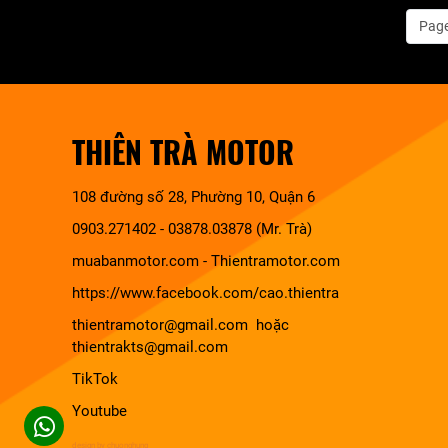
Page
THIÊN TRÀ MOTOR
108 đường số 28, Phường 10, Quận 6
0903.271402 - 03878.03878 (Mr. Trà)
muabanmotor.com
-
Thientramotor.com
https://www.facebook.com/cao.thientra
thientramotor@gmail.com hoặc
thientrakts@gmail.com
TikTok
Youtube
design by chuonghung