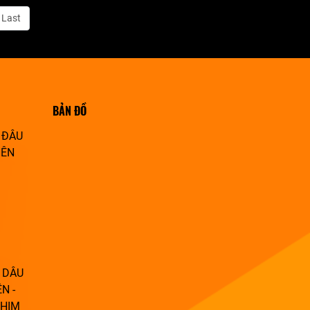
Last
BẢN ĐỒ
 ĐÂU
IÊN
 DÂU
N -
PHIM