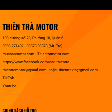
THIÊN TRÀ MOTOR
108 đường số 28, Phường 10, Quận 6
0903.271402 - 03878.03878 (Mr. Trà)
muabanmotor.com
-
Thientramotor.com
https://www.facebook.com/cao.thientra
thientramotor@gmail.com hoặc thientrakts@gmail.com
TikTok
Youtube
design by chuonghung
CHÍNH SÁCH HỖ TRỢ