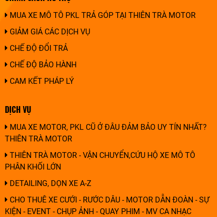
MUA XE MÔ TÔ PKL TRẢ GÓP TẠI THIÊN TRÀ MOTOR
GIẢM GIÁ CÁC DỊCH VỤ
CHẾ ĐỘ ĐỔI TRẢ
CHẾ ĐỘ BẢO HÀNH
CAM KẾT PHÁP LÝ
DỊCH VỤ
MUA XE MOTOR, PKL CŨ Ở ĐÂU ĐẢM BẢO UY TÍN NHẤT?
THIÊN TRÀ MOTOR
THIÊN TRÀ MOTOR - VẬN CHUYỂN,CỨU HỘ XE MÔ TÔ
PHÂN KHỐI LỚN
DETAILING, DỌN XE A-Z
CHO THUÊ XE CƯỚI - RƯỚC DÂU - MOTOR DẪN ĐOÀN - SỰ
KIỆN - EVENT - CHỤP ẢNH - QUAY PHIM - MV CA NHẠC