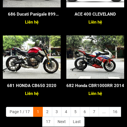
686 Ducati Panigale 899
ACE 400 CLEVELAND
2015
Liên hệ
Liên hệ
681 HONDA CB650 2020
682 Honda CBR1000RR 2014
Liên hệ
Liên hệ
Page 1 / 17
1
2
3
4
5
6
7
...
16
17
Next
Last