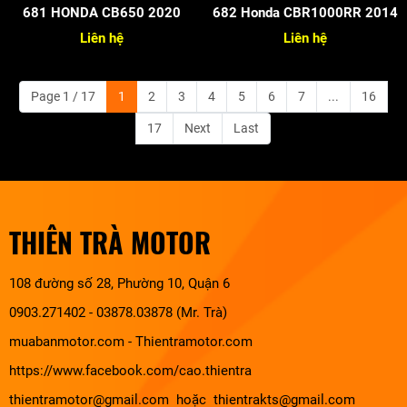
681 HONDA CB650 2020
682 Honda CBR1000RR 2014
Liên hệ
Liên hệ
Page 1 / 17
1
2
3
4
5
6
7
...
16
17
Next
Last
THIÊN TRÀ MOTOR
108 đường số 28, Phường 10, Quận 6
0903.271402 - 03878.03878 (Mr. Trà)
muabanmotor.com
-
Thientramotor.com
https://www.facebook.com/cao.thientra
thientramotor@gmail.com hoặc thientrakts@gmail.com