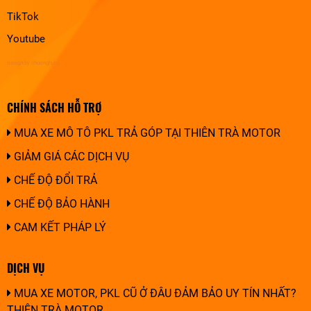
TikTok
Youtube
design by chuonghung
CHÍNH SÁCH HỖ TRỢ
MUA XE MÔ TÔ PKL TRẢ GÓP TẠI THIÊN TRÀ MOTOR
GIẢM GIÁ CÁC DỊCH VỤ
CHẾ ĐỘ ĐỔI TRẢ
CHẾ ĐỘ BẢO HÀNH
CAM KẾT PHÁP LÝ
DỊCH VỤ
MUA XE MOTOR, PKL CŨ Ở ĐÂU ĐẢM BẢO UY TÍN NHẤT?
THIÊN TRÀ MOTOR