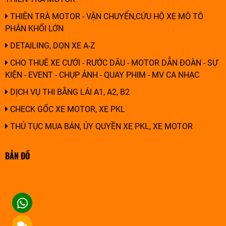
THIÊN TRÀ MOTOR - VẬN CHUYỂN,CỨU HỘ XE MÔ TÔ
PHÂN KHỐI LỚN
DETAILING, DỌN XE A-Z
CHO THUÊ XE CƯỚI - RƯỚC DÂU - MOTOR DẪN ĐOÀN - SỰ
KIỆN - EVENT - CHỤP ẢNH - QUAY PHIM - MV CA NHẠC
DỊCH VỤ THI BẰNG LÁI A1, A2, B2
CHECK GỐC XE MOTOR, XE PKL
THỦ TỤC MUA BÁN, ỦY QUYỀN XE PKL, XE MOTOR
BẢN ĐỒ