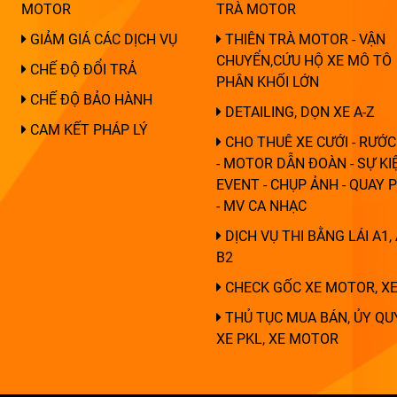
MOTOR
TRÀ MOTOR
GIẢM GIÁ CÁC DỊCH VỤ
THIÊN TRÀ MOTOR - VẬN
CHUYỂN,CỨU HỘ XE MÔ TÔ
CHẾ ĐỘ ĐỔI TRẢ
PHÂN KHỐI LỚN
CHẾ ĐỘ BẢO HÀNH
DETAILING, DỌN XE A-Z
CAM KẾT PHÁP LÝ
CHO THUÊ XE CƯỚI - RƯỚC
- MOTOR DẪN ĐOÀN - SỰ KIỆ
EVENT - CHỤP ẢNH - QUAY 
- MV CA NHẠC
DỊCH VỤ THI BẰNG LÁI A1, 
B2
CHECK GỐC XE MOTOR, XE
THỦ TỤC MUA BÁN, ỦY QU
XE PKL, XE MOTOR