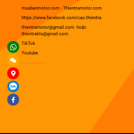
muabanmotor.com
-
Thientramotor.com
https://www.facebook.com/cao.thientra
thientramotor@gmail.com hoặc
thientrakts@gmail.com
TikTok
Youtube
design by chuonghung