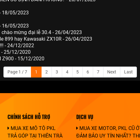
- 18/05/2023
- 16/05/2023
g chào mừng đại lễ 30.4 - 26/04/2023
ale 899 hay Kawasaki ZX10R - 26/04/2023
! - 24/12/2022
- 25/12/2020
Z900 - 15/12/2020
Page 1 / 7
1
2
3
4
5
6
7
Next
Last
CHÍNH SÁCH HỖ TRỢ
DỊCH VỤ
MUA XE MÔ TÔ PKL
MUA XE MOTOR, PKL CŨ Ở
TRẢ GÓP TẠI THIÊN TRÀ
ĐẢM BẢO UY TÍN NHẤT? TH