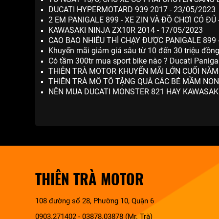
DUCATI HYPERMOTARD 939 2017 - 23/05/2023
2 EM PANIGALE 899 - XE ZIN VÀ ĐỒ CHƠI CÓ ĐỦ 
KAWASAKI NINJA ZX10R 2014 - 17/05/2023
CAO BAO NHIÊU THÌ CHẠY ĐƯỢC PANIGALE 899 
Khuyến mãi giảm giá sâu từ 10 đến 30 triệu đồn
Có tầm 300tr mua sport bike nào ? Ducati Panig
THIÊN TRÀ MOTOR KHUYẾN MÃI LỚN CUỐI NĂM!!
THIÊN TRÀ MÔ TÔ TẶNG QUÀ CÁC BÉ MẦM NON 
NÊN MUA DUCATI MONSTER 821 HAY KAWASAKI 
THIÊN TRÀ MOTOR
108 đường số 28, Phường 10, Quận 6
0903.271402 - 03878.03878 (Mr. Trà)