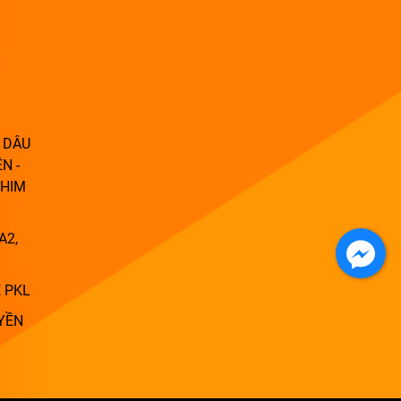
 DÂU
N -
PHIM
A2,
 PKL
YỀN