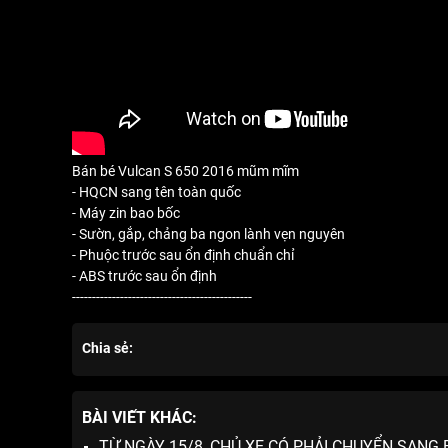
Bán bé Vulcan S 650 2016 mũm mĩm
- HQCN sang tên toàn quốc
- Máy zin bao bốc
- Sườn, gắp, chảng ba ngon lành vẹn nguyên
- Phuộc trước sau ổn định chuẩn chỉ
- ABS trước sau ổn định
---------------------------------------------
Chia sẻ:
BÀI VIẾT KHÁC:
TỪ NGÀY 15/8, CHỦ XE CÓ PHẢI CHUYỂN SANG 