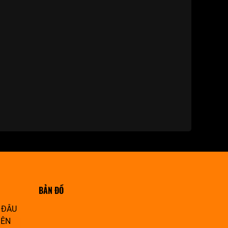
BẢN ĐỒ
 ĐÂU
IÊN