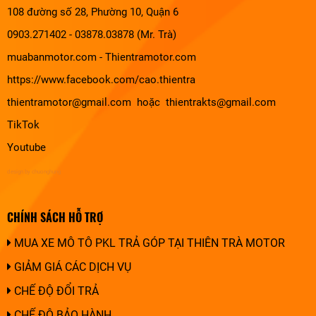
108 đường số 28, Phường 10, Quận 6
0903.271402 - 03878.03878 (Mr. Trà)
muabanmotor.com
-
Thientramotor.com
https://www.facebook.com/cao.thientra
thientramotor@gmail.com hoặc thientrakts@gmail.com
TikTok
Youtube
design by chuonghung
CHÍNH SÁCH HỖ TRỢ
MUA XE MÔ TÔ PKL TRẢ GÓP TẠI THIÊN TRÀ MOTOR
GIẢM GIÁ CÁC DỊCH VỤ
CHẾ ĐỘ ĐỔI TRẢ
CHẾ ĐỘ BẢO HÀNH