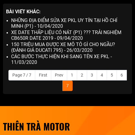
BÀI VIẾT KHÁC:
NHỮNG ĐỊA ĐIỂM SỬA XE PKL UY TÍN TẠI HỒ CHÍ
MINH (P1) - 10/04/2020
XE DATE THẤP LIỆU CÓ NÁT (P1) ??? TRẢI NGHIỆM
CB650R DATE 2019 - 09/04/2020
150 TRIỆU MUA ĐƯỢC XE MÔ TÔ GÌ CHO NGẦU?
(ĐÁNH GIÁ DUCATI 795) - 26/03/2020
CÁC BƯỚC THỰC HIỆN KHI SANG TÊN XE PKL -
11/03/2020
Page 7 / 7
First
Prev
1
2
3
4
5
6
7
THIÊN TRÀ MOTOR