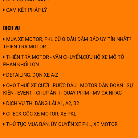
CAM KẾT PHÁP LÝ
DỊCH VỤ
MUA XE MOTOR, PKL CŨ Ở ĐÂU ĐẢM BẢO UY TÍN NHẤT?
THIÊN TRÀ MOTOR
THIÊN TRÀ MOTOR - VẬN CHUYỂN,CỨU HỘ XE MÔ TÔ
PHÂN KHỐI LỚN
DETAILING, DỌN XE A-Z
CHO THUÊ XE CƯỚI - RƯỚC DÂU - MOTOR DẪN ĐOÀN - SỰ
KIỆN - EVENT - CHỤP ẢNH - QUAY PHIM - MV CA NHẠC
DỊCH VỤ THI BẰNG LÁI A1, A2, B2
CHECK GỐC XE MOTOR, XE PKL
THỦ TỤC MUA BÁN, ỦY QUYỀN XE PKL, XE MOTOR