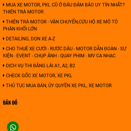
MUA XE MOTOR, PKL CŨ Ở ĐÂU ĐẢM BẢO UY TÍN NHẤT?
THIÊN TRÀ MOTOR
THIÊN TRÀ MOTOR - VẬN CHUYỂN,CỨU HỘ XE MÔ TÔ
PHÂN KHỐI LỚN
DETAILING, DỌN XE A-Z
CHO THUÊ XE CƯỚI - RƯỚC DÂU - MOTOR DẪN ĐOÀN - SỰ
KIỆN - EVENT - CHỤP ẢNH - QUAY PHIM - MV CA NHẠC
DỊCH VỤ THI BẰNG LÁI A1, A2, B2
CHECK GỐC XE MOTOR, XE PKL
THỦ TỤC MUA BÁN, ỦY QUYỀN XE PKL, XE MOTOR
BẢN ĐỒ