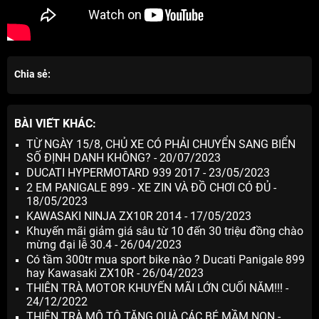
Chia sẻ:
BÀI VIẾT KHÁC:
TỪ NGÀY 15/8, CHỦ XE CÓ PHẢI CHUYỂN SANG BIỂN
SỐ ĐỊNH DANH KHÔNG? - 20/07/2023
DUCATI HYPERMOTARD 939 2017 - 23/05/2023
2 EM PANIGALE 899 - XE ZIN VÀ ĐỒ CHƠI CÓ ĐỦ -
18/05/2023
KAWASAKI NINJA ZX10R 2014 - 17/05/2023
Khuyến mãi giảm giá sâu từ 10 đến 30 triệu đồng chào
mừng đại lễ 30.4 - 26/04/2023
Có tầm 300tr mua sport bike nào ? Ducati Panigale 899
hay Kawasaki ZX10R - 26/04/2023
THIÊN TRÀ MOTOR KHUYẾN MÃI LỚN CUỐI NĂM!!! -
24/12/2022
THIÊN TRÀ MÔ TÔ TẶNG QUÀ CÁC BÉ MẦM NON -