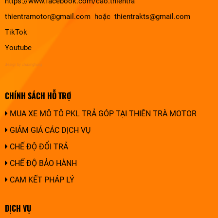
https://www.facebook.com/cao.thientra
thientramotor@gmail.com hoặc thientrakts@gmail.com
TikTok
Youtube
design by chuonghung
CHÍNH SÁCH HỖ TRỢ
MUA XE MÔ TÔ PKL TRẢ GÓP TẠI THIÊN TRÀ MOTOR
GIẢM GIÁ CÁC DỊCH VỤ
CHẾ ĐỘ ĐỔI TRẢ
CHẾ ĐỘ BẢO HÀNH
CAM KẾT PHÁP LÝ
DỊCH VỤ