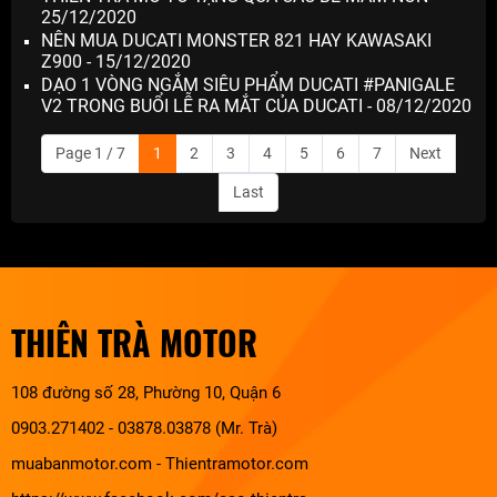
25/12/2020
NÊN MUA DUCATI MONSTER 821 HAY KAWASAKI
Z900 - 15/12/2020
DẠO 1 VÒNG NGẮM SIÊU PHẨM DUCATI #PANIGALE
V2 TRONG BUỔI LỄ RA MẮT CỦA DUCATI - 08/12/2020
Page 1 / 7
1
2
3
4
5
6
7
Next
Last
THIÊN TRÀ MOTOR
108 đường số 28, Phường 10, Quận 6
0903.271402 - 03878.03878 (Mr. Trà)
muabanmotor.com
-
Thientramotor.com