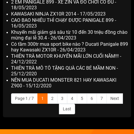
2 EM PANIGALE 899 - XE ZIN VÀ ĐỒ CHƠI CÓ ĐỦ -
18/05/2023
KAWASAKI NINJA ZX10R 2014 - 17/05/2023
CAO BAO NHIÊU THÌ CHẠY ĐƯỢC PANIGALE 899 -
16/05/2023
Khuyến mãi giảm giá sâu từ 10 đến 30 triệu đồng chào
mừng đại lễ 30.4 - 26/04/2023
Có tầm 300tr mua sport bike nào ? Ducati Panigale 899
hay Kawasaki ZX10R - 26/04/2023
THIÊN TRÀ MOTOR KHUYẾN MÃI LỚN CUỐI NĂM!!! -
24/12/2022
THIÊN TRÀ MÔ TÔ TẶNG QUÀ CÁC BÉ MẦM NON -
25/12/2020
NÊN MUA DUCATI MONSTER 821 HAY KAWASAKI
Z900 - 15/12/2020
Page 1 / 7
1
2
3
4
5
6
7
Next
Last