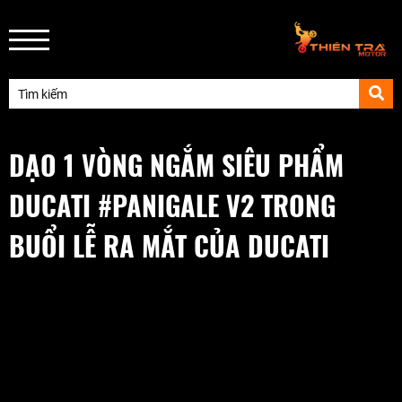
DẠO 1 VÒNG NGẮM SIÊU PHẨM
DUCATI #PANIGALE V2 TRONG
BUỔI LỄ RA MẮT CỦA DUCATI