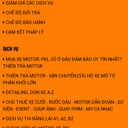
GIẢM GIÁ CÁC DỊCH VỤ
CHẾ ĐỘ ĐỔI TRẢ
CHẾ ĐỘ BẢO HÀNH
CAM KẾT PHÁP LÝ
DỊCH VỤ
MUA XE MOTOR, PKL CŨ Ở ĐÂU ĐẢM BẢO UY TÍN NHẤT?
THIÊN TRÀ MOTOR
THIÊN TRÀ MOTOR - VẬN CHUYỂN,CỨU HỘ XE MÔ TÔ
PHÂN KHỐI LỚN
DETAILING, DỌN XE A-Z
CHO THUÊ XE CƯỚI - RƯỚC DÂU - MOTOR DẪN ĐOÀN - SỰ
KIỆN - EVENT - CHỤP ẢNH - QUAY PHIM - MV CA NHẠC
DỊCH VỤ THI BẰNG LÁI A1, A2, B2