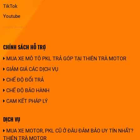
TikTok
Youtube
design by chuonghung
CHÍNH SÁCH HỖ TRỢ
MUA XE MÔ TÔ PKL TRẢ GÓP TẠI THIÊN TRÀ MOTOR
GIẢM GIÁ CÁC DỊCH VỤ
CHẾ ĐỘ ĐỔI TRẢ
CHẾ ĐỘ BẢO HÀNH
CAM KẾT PHÁP LÝ
DỊCH VỤ
MUA XE MOTOR, PKL CŨ Ở ĐÂU ĐẢM BẢO UY TÍN NHẤT?
THIÊN TRÀ MOTOR