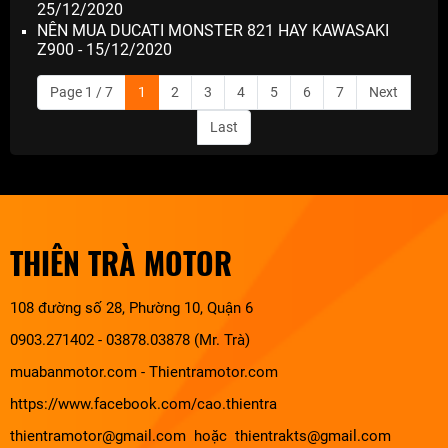
25/12/2020
NÊN MUA DUCATI MONSTER 821 HAY KAWASAKI
Z900 - 15/12/2020
Page 1 / 7
1
2
3
4
5
6
7
Next
Last
THIÊN TRÀ MOTOR
108 đường số 28, Phường 10, Quận 6
0903.271402 - 03878.03878 (Mr. Trà)
muabanmotor.com
-
Thientramotor.com
https://www.facebook.com/cao.thientra
thientramotor@gmail.com hoặc thientrakts@gmail.com