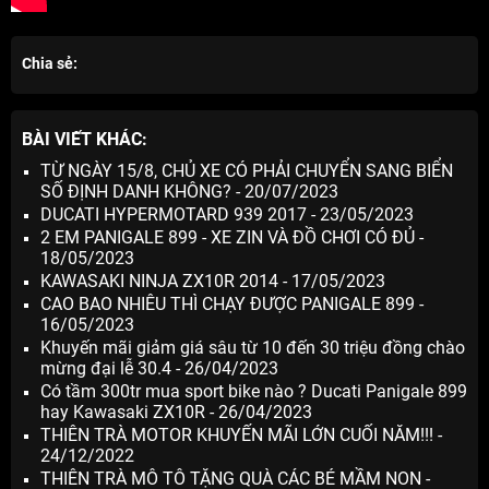
Chia sẻ:
BÀI VIẾT KHÁC:
TỪ NGÀY 15/8, CHỦ XE CÓ PHẢI CHUYỂN SANG BIỂN
SỐ ĐỊNH DANH KHÔNG? - 20/07/2023
DUCATI HYPERMOTARD 939 2017 - 23/05/2023
2 EM PANIGALE 899 - XE ZIN VÀ ĐỒ CHƠI CÓ ĐỦ -
18/05/2023
KAWASAKI NINJA ZX10R 2014 - 17/05/2023
CAO BAO NHIÊU THÌ CHẠY ĐƯỢC PANIGALE 899 -
16/05/2023
Khuyến mãi giảm giá sâu từ 10 đến 30 triệu đồng chào
mừng đại lễ 30.4 - 26/04/2023
Có tầm 300tr mua sport bike nào ? Ducati Panigale 899
hay Kawasaki ZX10R - 26/04/2023
THIÊN TRÀ MOTOR KHUYẾN MÃI LỚN CUỐI NĂM!!! -
24/12/2022
THIÊN TRÀ MÔ TÔ TẶNG QUÀ CÁC BÉ MẦM NON -