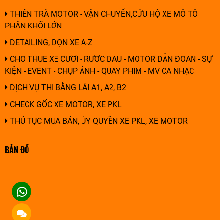
THIÊN TRÀ MOTOR - VẬN CHUYỂN,CỨU HỘ XE MÔ TÔ
PHÂN KHỐI LỚN
DETAILING, DỌN XE A-Z
CHO THUÊ XE CƯỚI - RƯỚC DÂU - MOTOR DẪN ĐOÀN - SỰ
KIỆN - EVENT - CHỤP ẢNH - QUAY PHIM - MV CA NHẠC
DỊCH VỤ THI BẰNG LÁI A1, A2, B2
CHECK GỐC XE MOTOR, XE PKL
THỦ TỤC MUA BÁN, ỦY QUYỀN XE PKL, XE MOTOR
BẢN ĐỒ