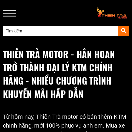
THIÊN TRÀ MOTOR - HÂN HOAN
TRỞ THÀNH ĐẠI LÝ KTM CHÍNH
HÃNG - NHIỀU CHƯƠNG TRÌNH
KHUYẾN MÃI HẤP DẪN
Từ hôm nay, Thiên Trà motor có bán thêm KTM
chính hãng, mới 100% phục vụ anh em. Mua xe