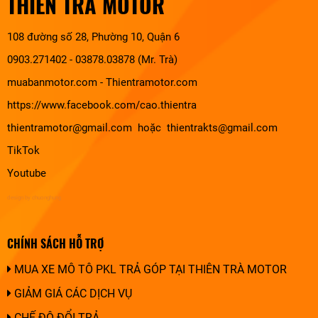
THIÊN TRÀ MOTOR
108 đường số 28, Phường 10, Quận 6
0903.271402 - 03878.03878 (Mr. Trà)
muabanmotor.com
-
Thientramotor.com
https://www.facebook.com/cao.thientra
thientramotor@gmail.com hoặc thientrakts@gmail.com
TikTok
Youtube
design by chuonghung
CHÍNH SÁCH HỖ TRỢ
MUA XE MÔ TÔ PKL TRẢ GÓP TẠI THIÊN TRÀ MOTOR
GIẢM GIÁ CÁC DỊCH VỤ
CHẾ ĐỘ ĐỔI TRẢ