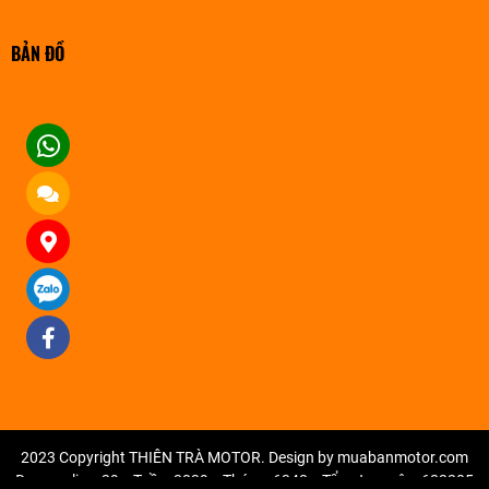
BẢN ĐỒ
Facebook
2023 Copyright THIÊN TRÀ MOTOR. Design by muabanmotor.com
Đang online: 29
Tuần: 3839
Tháng: 6348
Tổng truy cập: 682205