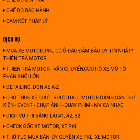
CHẾ ĐỘ BẢO HÀNH
CAM KẾT PHÁP LÝ
DỊCH VỤ
MUA XE MOTOR, PKL CŨ Ở ĐÂU ĐẢM BẢO UY TÍN NHẤT?
THIÊN TRÀ MOTOR
THIÊN TRÀ MOTOR - VẬN CHUYỂN,CỨU HỘ XE MÔ TÔ
PHÂN KHỐI LỚN
DETAILING, DỌN XE A-Z
CHO THUÊ XE CƯỚI - RƯỚC DÂU - MOTOR DẪN ĐOÀN - SỰ
KIỆN - EVENT - CHỤP ẢNH - QUAY PHIM - MV CA NHẠC
DỊCH VỤ THI BẰNG LÁI A1, A2, B2
CHECK GỐC XE MOTOR, XE PKL
THỦ TỤC MUA BÁN, ỦY QUYỀN XE PKL, XE MOTOR