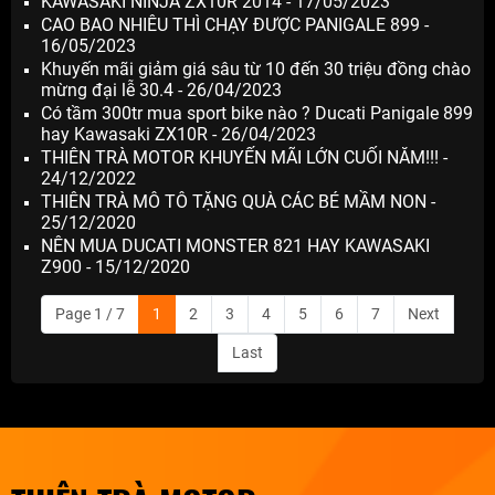
KAWASAKI NINJA ZX10R 2014 - 17/05/2023
CAO BAO NHIÊU THÌ CHẠY ĐƯỢC PANIGALE 899 -
16/05/2023
Khuyến mãi giảm giá sâu từ 10 đến 30 triệu đồng chào
mừng đại lễ 30.4 - 26/04/2023
Có tầm 300tr mua sport bike nào ? Ducati Panigale 899
hay Kawasaki ZX10R - 26/04/2023
THIÊN TRÀ MOTOR KHUYẾN MÃI LỚN CUỐI NĂM!!! -
24/12/2022
THIÊN TRÀ MÔ TÔ TẶNG QUÀ CÁC BÉ MẦM NON -
25/12/2020
NÊN MUA DUCATI MONSTER 821 HAY KAWASAKI
Z900 - 15/12/2020
Page 1 / 7
1
2
3
4
5
6
7
Next
Last