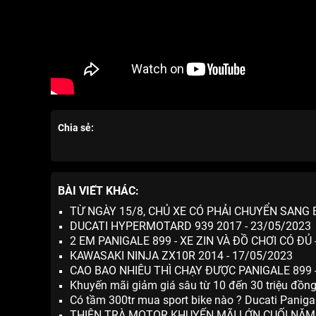
Chia sẻ:
BÀI VIẾT KHÁC:
TỪ NGÀY 15/8, CHỦ XE CÓ PHẢI CHUYỂN SANG 
DUCATI HYPERMOTARD 939 2017 - 23/05/2023
2 EM PANIGALE 899 - XE ZIN VÀ ĐỒ CHƠI CÓ ĐỦ 
KAWASAKI NINJA ZX10R 2014 - 17/05/2023
CAO BAO NHIÊU THÌ CHẠY ĐƯỢC PANIGALE 899 
Khuyến mãi giảm giá sâu từ 10 đến 30 triệu đồn
Có tầm 300tr mua sport bike nào ? Ducati Panig
THIÊN TRÀ MOTOR KHUYẾN MÃI LỚN CUỐI NĂM!!