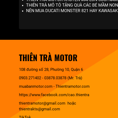
THIÊN TRÀ MÔ TÔ TẶNG QUÀ CÁC BÉ MẦM NON 
NÊN MUA DUCATI MONSTER 821 HAY KAWASAKI 
THIÊN TRÀ MOTOR
108 đường số 28, Phường 10, Quận 6
0903.271402 - 03878.03878 (Mr. Trà)
muabanmotor.com
-
Thientramotor.com
https://www.facebook.com/cao.thientra
thientramotor@gmail.com hoặc
thientrakts@gmail.com
TikTok