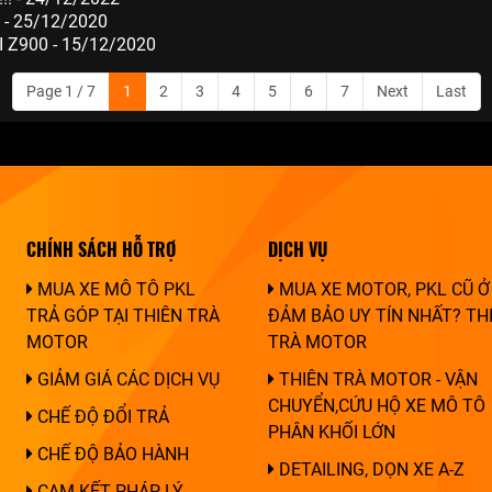
- 25/12/2020
Z900 - 15/12/2020
Page 1 / 7
1
2
3
4
5
6
7
Next
Last
CHÍNH SÁCH HỖ TRỢ
DỊCH VỤ
MUA XE MÔ TÔ PKL
MUA XE MOTOR, PKL CŨ Ở
TRẢ GÓP TẠI THIÊN TRÀ
ĐẢM BẢO UY TÍN NHẤT? TH
MOTOR
TRÀ MOTOR
GIẢM GIÁ CÁC DỊCH VỤ
THIÊN TRÀ MOTOR - VẬN
CHUYỂN,CỨU HỘ XE MÔ TÔ
CHẾ ĐỘ ĐỔI TRẢ
PHÂN KHỐI LỚN
CHẾ ĐỘ BẢO HÀNH
DETAILING, DỌN XE A-Z
CAM KẾT PHÁP LÝ