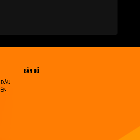
BẢN ĐỒ
 ĐÂU
IÊN