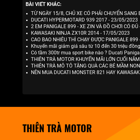
BÀI VIẾT KHÁC:
TỪ NGÀY 15/8, CHỦ XE CÓ PHẢI CHUYỂN SANG 
DUCATI HYPERMOTARD 939 2017 - 23/05/2023
2 EM PANIGALE 899 - XE ZIN VÀ ĐỒ CHƠI CÓ ĐỦ 
KAWASAKI NINJA ZX10R 2014 - 17/05/2023
CAO BAO NHIÊU THÌ CHẠY ĐƯỢC PANIGALE 899 
Khuyến mãi giảm giá sâu từ 10 đến 30 triệu đồn
Có tầm 300tr mua sport bike nào ? Ducati Panig
THIÊN TRÀ MOTOR KHUYẾN MÃI LỚN CUỐI NĂM!!
THIÊN TRÀ MÔ TÔ TẶNG QUÀ CÁC BÉ MẦM NON 
NÊN MUA DUCATI MONSTER 821 HAY KAWASAKI 
THIÊN TRÀ MOTOR