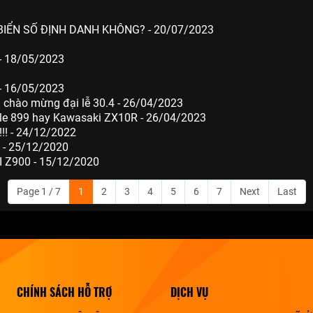
BIỂN SỐ ĐỊNH DANH KHÔNG? - 20/07/2023
- 18/05/2023
- 16/05/2023
g chào mừng đại lễ 30.4 - 26/04/2023
ale 899 hay Kawasaki ZX10R - 26/04/2023
! - 24/12/2022
- 25/12/2020
Z900 - 15/12/2020
Page 1 / 7
1
2
3
4
5
6
7
Next
Last
CHÍNH SÁCH HỖ TRỢ
DỊCH VỤ