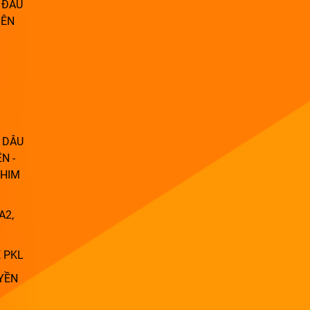
 ĐÂU
IÊN
 DÂU
N -
PHIM
A2,
 PKL
YỀN