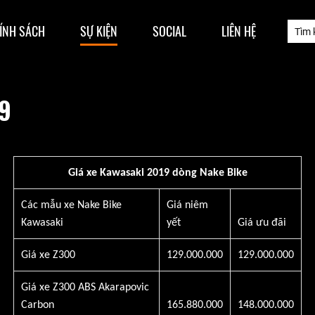
ÍNH SÁCH
SỰ KIỆN
SOCIAL
LIÊN HỆ
9
Giá xe Kawasaki 2019 dòng Nake Bike
Các mẫu xe Nake Bike
Giá niêm
Kawasaki
yết
Giá ưu đãi
Giá xe Z300
129.000.000
129.000.000
Giá xe Z300 ABS Akarapovic
Carbon
165.880.000
148.000.000