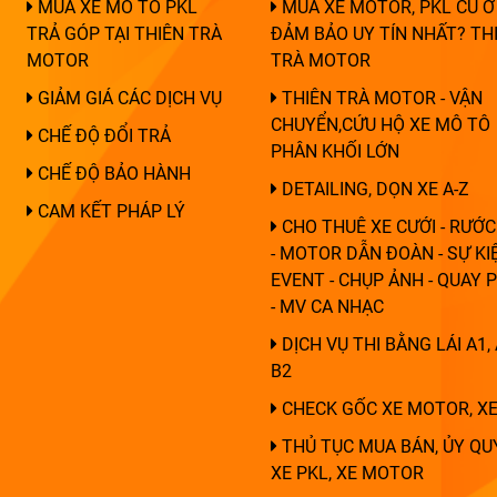
MUA XE MÔ TÔ PKL
MUA XE MOTOR, PKL CŨ Ở
TRẢ GÓP TẠI THIÊN TRÀ
ĐẢM BẢO UY TÍN NHẤT? TH
MOTOR
TRÀ MOTOR
GIẢM GIÁ CÁC DỊCH VỤ
THIÊN TRÀ MOTOR - VẬN
CHUYỂN,CỨU HỘ XE MÔ TÔ
CHẾ ĐỘ ĐỔI TRẢ
PHÂN KHỐI LỚN
CHẾ ĐỘ BẢO HÀNH
DETAILING, DỌN XE A-Z
CAM KẾT PHÁP LÝ
CHO THUÊ XE CƯỚI - RƯỚC
- MOTOR DẪN ĐOÀN - SỰ KIỆ
EVENT - CHỤP ẢNH - QUAY 
- MV CA NHẠC
DỊCH VỤ THI BẰNG LÁI A1, 
B2
CHECK GỐC XE MOTOR, XE
THỦ TỤC MUA BÁN, ỦY QU
XE PKL, XE MOTOR