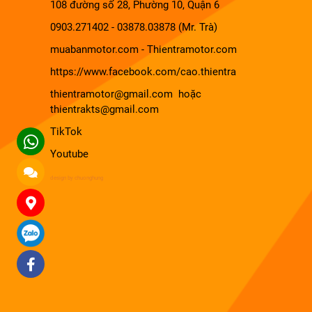
108 đường số 28, Phường 10, Quận 6
0903.271402 - 03878.03878 (Mr. Trà)
muabanmotor.com
-
Thientramotor.com
https://www.facebook.com/cao.thientra
thientramotor@gmail.com hoặc
thientrakts@gmail.com
TikTok
Youtube
design by chuonghung