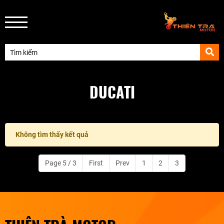
DUCATI
Không tìm thấy kết quả
Page 5 / 3
First
Prev
1
2
3