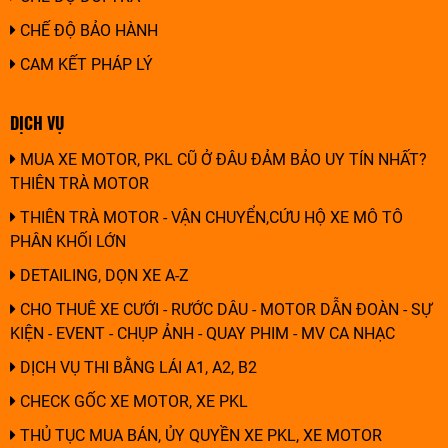
CHẾ ĐỘ BẢO HÀNH
CAM KẾT PHÁP LÝ
DỊCH VỤ
MUA XE MOTOR, PKL CŨ Ở ĐÂU ĐẢM BẢO UY TÍN NHẤT?
THIÊN TRÀ MOTOR
THIÊN TRÀ MOTOR - VẬN CHUYỂN,CỨU HỘ XE MÔ TÔ
PHÂN KHỐI LỚN
DETAILING, DỌN XE A-Z
CHO THUÊ XE CƯỚI - RƯỚC DÂU - MOTOR DẪN ĐOÀN - SỰ
KIỆN - EVENT - CHỤP ẢNH - QUAY PHIM - MV CA NHẠC
DỊCH VỤ THI BẰNG LÁI A1, A2, B2
CHECK GỐC XE MOTOR, XE PKL
THỦ TỤC MUA BÁN, ỦY QUYỀN XE PKL, XE MOTOR