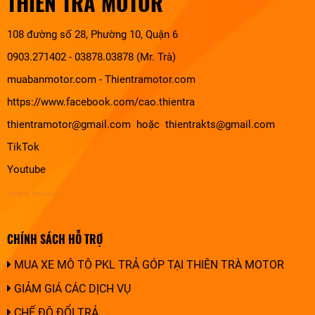
THIÊN TRÀ MOTOR
108 đường số 28, Phường 10, Quận 6
0903.271402 - 03878.03878 (Mr. Trà)
muabanmotor.com
-
Thientramotor.com
https://www.facebook.com/cao.thientra
thientramotor@gmail.com hoặc thientrakts@gmail.com
TikTok
Youtube
design by chuonghung
CHÍNH SÁCH HỖ TRỢ
MUA XE MÔ TÔ PKL TRẢ GÓP TẠI THIÊN TRÀ MOTOR
GIẢM GIÁ CÁC DỊCH VỤ
CHẾ ĐỘ ĐỔI TRẢ