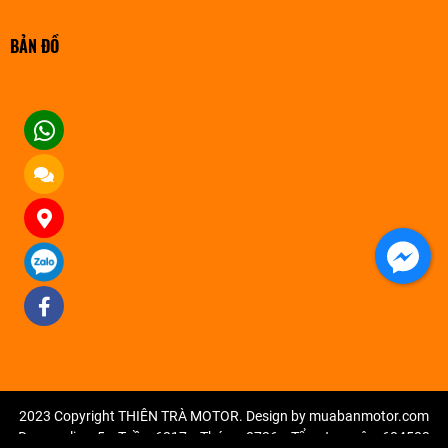
BẢN ĐỒ
2023 Copyright THIÊN TRÀ MOTOR. Design by muabanmotor.com
Đang online: 5
Tuần: 6217
Tháng: 8726
Tổng truy cập: 684583