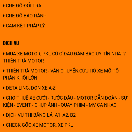
CHẾ ĐỘ ĐỔI TRẢ
CHẾ ĐỘ BẢO HÀNH
CAM KẾT PHÁP LÝ
DỊCH VỤ
MUA XE MOTOR, PKL CŨ Ở ĐÂU ĐẢM BẢO UY TÍN NHẤT?
THIÊN TRÀ MOTOR
THIÊN TRÀ MOTOR - VẬN CHUYỂN,CỨU HỘ XE MÔ TÔ
PHÂN KHỐI LỚN
DETAILING, DỌN XE A-Z
CHO THUÊ XE CƯỚI - RƯỚC DÂU - MOTOR DẪN ĐOÀN - SỰ
KIỆN - EVENT - CHỤP ẢNH - QUAY PHIM - MV CA NHẠC
DỊCH VỤ THI BẰNG LÁI A1, A2, B2
CHECK GỐC XE MOTOR, XE PKL