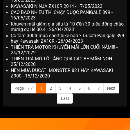
18/05/2023
KAWASAKI NINJA ZX10R 2014 - 17/05/2023
CAO BAO NHIÊU THÌ CHẠY ĐƯỢC PANIGALE 899 -
16/05/2023
Khuyến mãi giảm giá sâu từ 10 đến 30 triệu đồng chào
mừng đại lễ 30.4 - 26/04/2023
Có tầm 300tr mua sport bike nào ? Ducati Panigale 899
hay Kawasaki ZX10R - 26/04/2023
THIÊN TRÀ MOTOR KHUYẾN MÃI LỚN CUỐI NĂM!!! -
24/12/2022
THIÊN TRÀ MÔ TÔ TẶNG QUÀ CÁC BÉ MẦM NON -
25/12/2020
NÊN MUA DUCATI MONSTER 821 HAY KAWASAKI
Z900 - 15/12/2020
Page 1 / 7
1
2
3
4
5
6
7
Next
Last