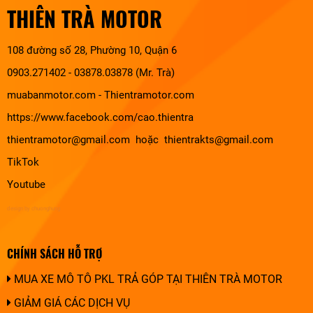
THIÊN TRÀ MOTOR
108 đường số 28, Phường 10, Quận 6
0903.271402 - 03878.03878 (Mr. Trà)
muabanmotor.com
-
Thientramotor.com
https://www.facebook.com/cao.thientra
thientramotor@gmail.com hoặc thientrakts@gmail.com
TikTok
Youtube
design by chuonghung
CHÍNH SÁCH HỖ TRỢ
MUA XE MÔ TÔ PKL TRẢ GÓP TẠI THIÊN TRÀ MOTOR
GIẢM GIÁ CÁC DỊCH VỤ