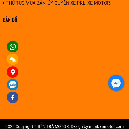
THỦ TỤC MUA BÁN, ỦY QUYỀN XE PKL, XE MOTOR
BẢN ĐỒ
2023 Copyright THIÊN TRÀ MOTOR. Design by muabanmotor.com