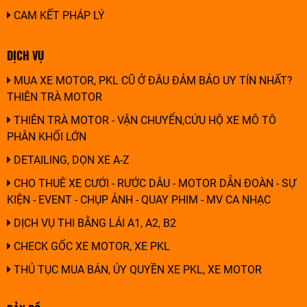
CAM KẾT PHÁP LÝ
DỊCH VỤ
MUA XE MOTOR, PKL CŨ Ở ĐÂU ĐẢM BẢO UY TÍN NHẤT?
THIÊN TRÀ MOTOR
THIÊN TRÀ MOTOR - VẬN CHUYỂN,CỨU HỘ XE MÔ TÔ
PHÂN KHỐI LỚN
DETAILING, DỌN XE A-Z
CHO THUÊ XE CƯỚI - RƯỚC DÂU - MOTOR DẪN ĐOÀN - SỰ
KIỆN - EVENT - CHỤP ẢNH - QUAY PHIM - MV CA NHẠC
DỊCH VỤ THI BẰNG LÁI A1, A2, B2
CHECK GỐC XE MOTOR, XE PKL
THỦ TỤC MUA BÁN, ỦY QUYỀN XE PKL, XE MOTOR