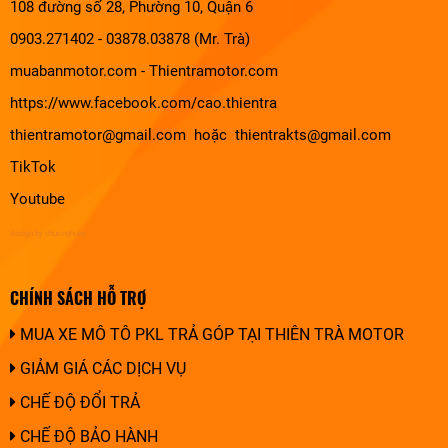
108 đường số 28, Phường 10, Quận 6
0903.271402 - 03878.03878 (Mr. Trà)
muabanmotor.com
-
Thientramotor.com
https://www.facebook.com/cao.thientra
thientramotor@gmail.com hoặc thientrakts@gmail.com
TikTok
Youtube
design by chuonghung
CHÍNH SÁCH HỖ TRỢ
MUA XE MÔ TÔ PKL TRẢ GÓP TẠI THIÊN TRÀ MOTOR
GIẢM GIÁ CÁC DỊCH VỤ
CHẾ ĐỘ ĐỔI TRẢ
CHẾ ĐỘ BẢO HÀNH