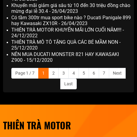
Khuyến mãi giảm giá sâu từ 10 đến 30 triệu đồng chào
mừng đại lễ 30.4 - 26/04/2023
Có tầm 300tr mua sport bike nào ? Ducati Panigale 899
hay Kawasaki ZX10R - 26/04/2023
THIÊN TRÀ MOTOR KHUYẾN MÃI LỚN CUỐI NĂM!!! -
24/12/2022
THIÊN TRÀ MÔ TÔ TẶNG QUÀ CÁC BÉ MẦM NON -
25/12/2020
NÊN MUA DUCATI MONSTER 821 HAY KAWASAKI
Z900 - 15/12/2020
Page 1 / 7
1
2
3
4
5
6
7
Next
Last
THIÊN TRÀ MOTOR