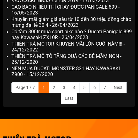
KAWASAKI NINJA ZX10R 2014 - 17/05/2023
CAO BAO NHIÊU THÌ CHẠY ĐƯỢC PANIGALE 899 -
16/05/2023
Khuyến mãi giảm giá sâu từ 10 đến 30 triệu đồng chào
mừng đại lễ 30.4 - 26/04/2023
Có tầm 300tr mua sport bike nào ? Ducati Panigale 899
hay Kawasaki ZX10R - 26/04/2023
THIÊN TRÀ MOTOR KHUYẾN MÃI LỚN CUỐI NĂM!!! -
24/12/2022
THIÊN TRÀ MÔ TÔ TẶNG QUÀ CÁC BÉ MẦM NON -
25/12/2020
NÊN MUA DUCATI MONSTER 821 HAY KAWASAKI
Z900 - 15/12/2020
Page 1 / 7
1
2
3
4
5
6
7
Next
Last