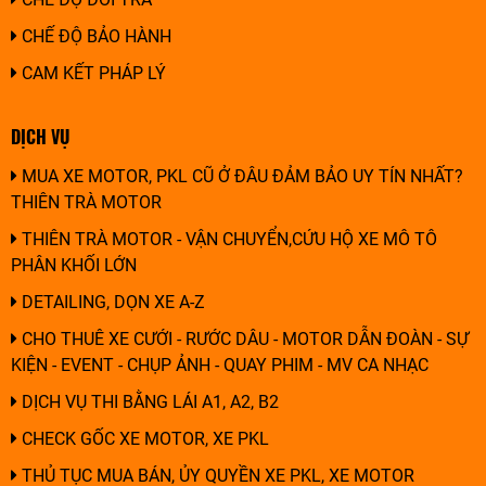
CHẾ ĐỘ BẢO HÀNH
CAM KẾT PHÁP LÝ
DỊCH VỤ
MUA XE MOTOR, PKL CŨ Ở ĐÂU ĐẢM BẢO UY TÍN NHẤT?
THIÊN TRÀ MOTOR
THIÊN TRÀ MOTOR - VẬN CHUYỂN,CỨU HỘ XE MÔ TÔ
PHÂN KHỐI LỚN
DETAILING, DỌN XE A-Z
CHO THUÊ XE CƯỚI - RƯỚC DÂU - MOTOR DẪN ĐOÀN - SỰ
KIỆN - EVENT - CHỤP ẢNH - QUAY PHIM - MV CA NHẠC
DỊCH VỤ THI BẰNG LÁI A1, A2, B2
CHECK GỐC XE MOTOR, XE PKL
THỦ TỤC MUA BÁN, ỦY QUYỀN XE PKL, XE MOTOR