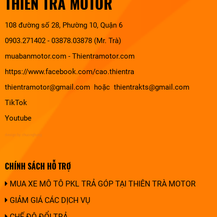
THIÊN TRÀ MOTOR
108 đường số 28, Phường 10, Quận 6
0903.271402 - 03878.03878 (Mr. Trà)
muabanmotor.com
-
Thientramotor.com
https://www.facebook.com/cao.thientra
thientramotor@gmail.com hoặc thientrakts@gmail.com
TikTok
Youtube
design by chuonghung
CHÍNH SÁCH HỖ TRỢ
MUA XE MÔ TÔ PKL TRẢ GÓP TẠI THIÊN TRÀ MOTOR
GIẢM GIÁ CÁC DỊCH VỤ
CHẾ ĐỘ ĐỔI TRẢ