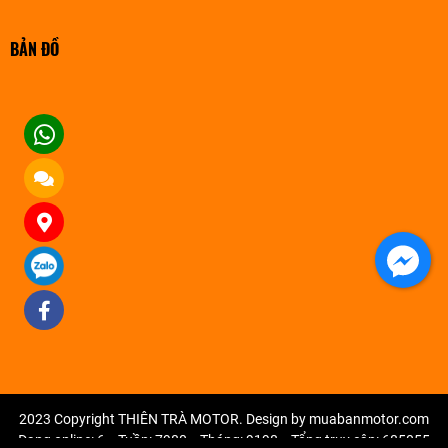
BẢN ĐỒ
2023 Copyright THIÊN TRÀ MOTOR. Design by muabanmotor.com
Đang online: 6
Tuần: 7980
Tháng: 9198
Tổng truy cập: 685055