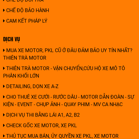
CHẾ ĐỘ BẢO HÀNH
CAM KẾT PHÁP LÝ
DỊCH VỤ
MUA XE MOTOR, PKL CŨ Ở ĐÂU ĐẢM BẢO UY TÍN NHẤT?
THIÊN TRÀ MOTOR
THIÊN TRÀ MOTOR - VẬN CHUYỂN,CỨU HỘ XE MÔ TÔ
PHÂN KHỐI LỚN
DETAILING, DỌN XE A-Z
CHO THUÊ XE CƯỚI - RƯỚC DÂU - MOTOR DẪN ĐOÀN - SỰ
KIỆN - EVENT - CHỤP ẢNH - QUAY PHIM - MV CA NHẠC
DỊCH VỤ THI BẰNG LÁI A1, A2, B2
CHECK GỐC XE MOTOR, XE PKL
THỦ TỤC MUA BÁN, ỦY QUYỀN XE PKL, XE MOTOR