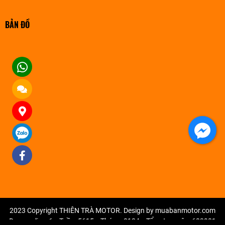
BẢN ĐỒ
2023 Copyright THIÊN TRÀ MOTOR. Design by muabanmotor.com
Đang online: 6
Tuần: 5615
Tháng: 8124
Tổng truy cập: 683981