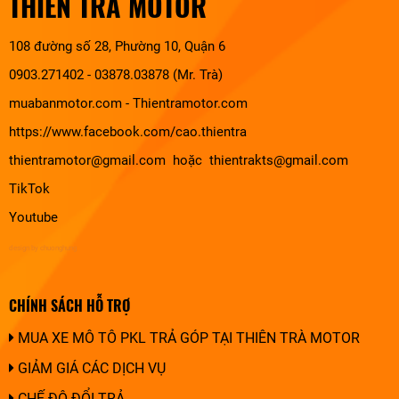
THIÊN TRÀ MOTOR
108 đường số 28, Phường 10, Quận 6
0903.271402 - 03878.03878 (Mr. Trà)
muabanmotor.com
-
Thientramotor.com
https://www.facebook.com/cao.thientra
thientramotor@gmail.com hoặc thientrakts@gmail.com
TikTok
Youtube
design by chuonghung
CHÍNH SÁCH HỖ TRỢ
MUA XE MÔ TÔ PKL TRẢ GÓP TẠI THIÊN TRÀ MOTOR
GIẢM GIÁ CÁC DỊCH VỤ
CHẾ ĐỘ ĐỔI TRẢ