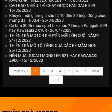
KAWASAKI NINJA ZX10R 2014 - 17/05/2023
CAO BAO NHIÊU THÌ CHẠY ĐƯỢC PANIGALE 899 -
16/05/2023
Khuyến mãi giảm giá sâu từ 10 đến 30 triệu đồng chào
mừng đại lễ 30.4 - 26/04/2023
Có tầm 300tr mua sport bike nào ? Ducati Panigale 899
hay Kawasaki ZX10R - 26/04/2023
THIÊN TRÀ MOTOR KHUYẾN MÃI LỚN CUỐI NĂM!!! -
24/12/2022
THIÊN TRÀ MÔ TÔ TẶNG QUÀ CÁC BÉ MẦM NON -
25/12/2020
NÊN MUA DUCATI MONSTER 821 HAY KAWASAKI
Z900 - 15/12/2020
Page 1 / 7
1
2
3
4
5
6
7
Next
Last