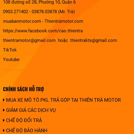
108 đường số 28, Phường 10, Quận 6
0903.271402 - 03878.03878 (Mr. Trà)
muabanmotor.com
-
Thientramotor.com
https://www.facebook.com/cao.thientra
thientramotor@gmail.com hoặc thientrakts@gmail.com
TikTok
Youtube
design by chuonghung
CHÍNH SÁCH HỖ TRỢ
MUA XE MÔ TÔ PKL TRẢ GÓP TẠI THIÊN TRÀ MOTOR
GIẢM GIÁ CÁC DỊCH VỤ
CHẾ ĐỘ ĐỔI TRẢ
CHẾ ĐỘ BẢO HÀNH