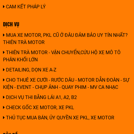
CAM KẾT PHÁP LÝ
DỊCH VỤ
MUA XE MOTOR, PKL CŨ Ở ĐÂU ĐẢM BẢO UY TÍN NHẤT?
THIÊN TRÀ MOTOR
THIÊN TRÀ MOTOR - VẬN CHUYỂN,CỨU HỘ XE MÔ TÔ
PHÂN KHỐI LỚN
DETAILING, DỌN XE A-Z
CHO THUÊ XE CƯỚI - RƯỚC DÂU - MOTOR DẪN ĐOÀN - SỰ
KIỆN - EVENT - CHỤP ẢNH - QUAY PHIM - MV CA NHẠC
DỊCH VỤ THI BẰNG LÁI A1, A2, B2
CHECK GỐC XE MOTOR, XE PKL
THỦ TỤC MUA BÁN, ỦY QUYỀN XE PKL, XE MOTOR