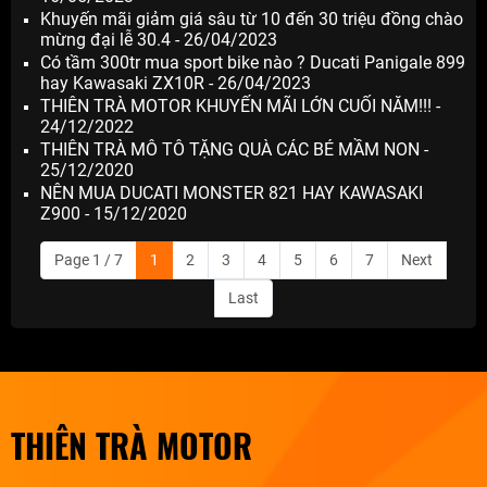
Khuyến mãi giảm giá sâu từ 10 đến 30 triệu đồng chào
mừng đại lễ 30.4 - 26/04/2023
Có tầm 300tr mua sport bike nào ? Ducati Panigale 899
hay Kawasaki ZX10R - 26/04/2023
THIÊN TRÀ MOTOR KHUYẾN MÃI LỚN CUỐI NĂM!!! -
24/12/2022
THIÊN TRÀ MÔ TÔ TẶNG QUÀ CÁC BÉ MẦM NON -
25/12/2020
NÊN MUA DUCATI MONSTER 821 HAY KAWASAKI
Z900 - 15/12/2020
Page 1 / 7
1
2
3
4
5
6
7
Next
Last
THIÊN TRÀ MOTOR