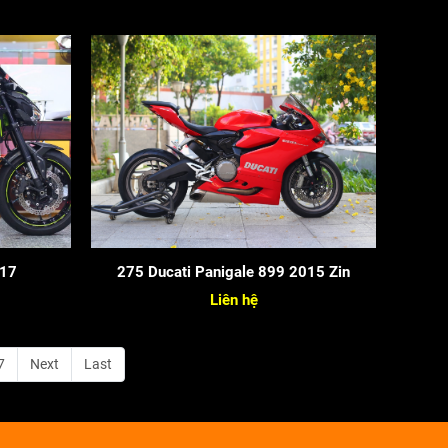
017
275 Ducati Panigale 899 2015 Zin
Liên hệ
7
Next
Last