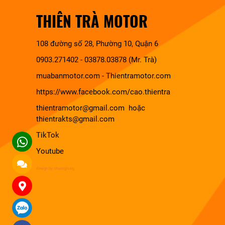
THIÊN TRÀ MOTOR
108 đường số 28, Phường 10, Quận 6
0903.271402 - 03878.03878 (Mr. Trà)
muabanmotor.com
-
Thientramotor.com
https://www.facebook.com/cao.thientra
thientramotor@gmail.com hoặc
thientrakts@gmail.com
TikTok
Youtube
design by chuonghung