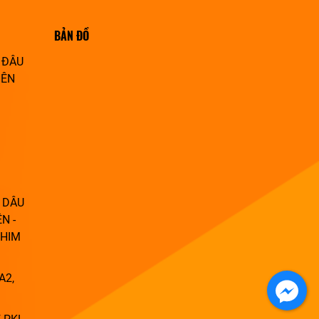
BẢN ĐỒ
 ĐÂU
IÊN
 DÂU
N -
PHIM
A2,