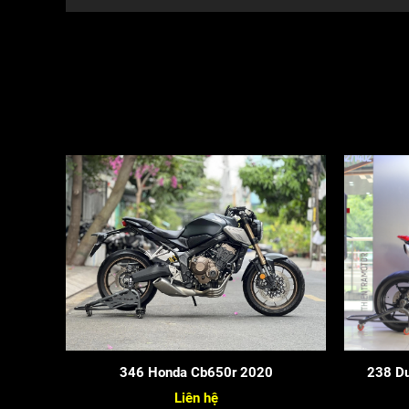
346 Honda Cb650r 2020
238 Du
Liên hệ