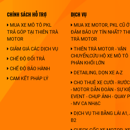
CHÍNH SÁCH HỖ TRỢ
DỊCH VỤ
MUA XE MÔ TÔ PKL
MUA XE MOTOR, PKL CŨ Ở
TRẢ GÓP TẠI THIÊN TRÀ
ĐẢM BẢO UY TÍN NHẤT? TH
MOTOR
TRÀ MOTOR
GIẢM GIÁ CÁC DỊCH VỤ
THIÊN TRÀ MOTOR - VẬN
CHUYỂN,CỨU HỘ XE MÔ TÔ
CHẾ ĐỘ ĐỔI TRẢ
PHÂN KHỐI LỚN
CHẾ ĐỘ BẢO HÀNH
DETAILING, DỌN XE A-Z
CAM KẾT PHÁP LÝ
CHO THUÊ XE CƯỚI - RƯỚC
- MOTOR DẪN ĐOÀN - SỰ KIỆ
EVENT - CHỤP ẢNH - QUAY 
- MV CA NHẠC
DỊCH VỤ THI BẰNG LÁI A1, 
B2