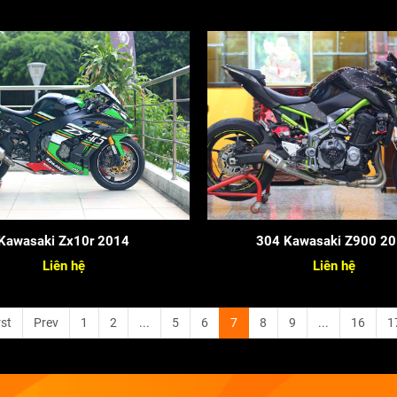
Kawasaki Zx10r 2014
304 Kawasaki Z900 2
Liên hệ
Liên hệ
rst
Prev
1
2
...
5
6
7
8
9
...
16
1