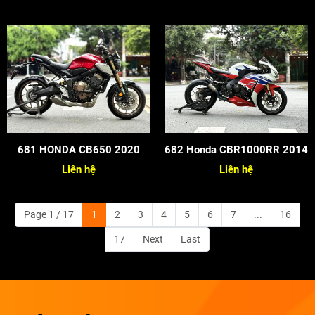
681 HONDA CB650 2020
682 Honda CBR1000RR 2014
Liên hệ
Liên hệ
Page 1 / 17
1
2
3
4
5
6
7
...
16
17
Next
Last