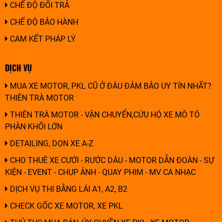
CHẾ ĐỘ ĐỔI TRẢ
CHẾ ĐỘ BẢO HÀNH
CAM KẾT PHÁP LÝ
DỊCH VỤ
MUA XE MOTOR, PKL CŨ Ở ĐÂU ĐẢM BẢO UY TÍN NHẤT?
THIÊN TRÀ MOTOR
THIÊN TRÀ MOTOR - VẬN CHUYỂN,CỨU HỘ XE MÔ TÔ
PHÂN KHỐI LỚN
DETAILING, DỌN XE A-Z
CHO THUÊ XE CƯỚI - RƯỚC DÂU - MOTOR DẪN ĐOÀN - SỰ
KIỆN - EVENT - CHỤP ẢNH - QUAY PHIM - MV CA NHẠC
DỊCH VỤ THI BẰNG LÁI A1, A2, B2
CHECK GỐC XE MOTOR, XE PKL