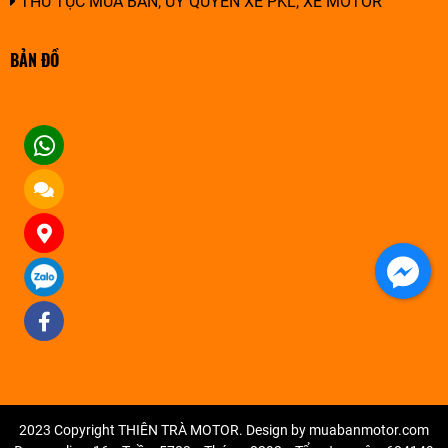
THỦ TỤC MUA BÁN, ỦY QUYỀN XE PKL, XE MOTOR
BẢN ĐỒ
2023 Copyright THIÊN TRÀ MOTOR. Design by muabanmotor.com