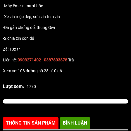
-Máy êm zin mượt bốc
-Xe zin mộc đẹp, sơn zin tem zin
-Đã gắn chống đổ, thùng Givi
-2 chìa zin còn đủ
Zá: 10x tr
Liên hệ:
0903271402 - 0387803878
Trà
Xem xe: 108 đường số 28 p10 q6
Lượt xem:
1770
THÔNG TIN SẢN PHẨM
BÌNH LUẬN