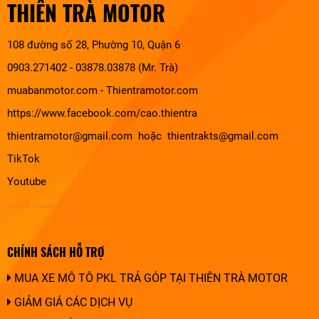
THIÊN TRÀ MOTOR
108 đường số 28, Phường 10, Quận 6
0903.271402 - 03878.03878 (Mr. Trà)
muabanmotor.com
-
Thientramotor.com
https://www.facebook.com/cao.thientra
thientramotor@gmail.com hoặc thientrakts@gmail.com
TikTok
Youtube
design by chuonghung
CHÍNH SÁCH HỖ TRỢ
MUA XE MÔ TÔ PKL TRẢ GÓP TẠI THIÊN TRÀ MOTOR
GIẢM GIÁ CÁC DỊCH VỤ