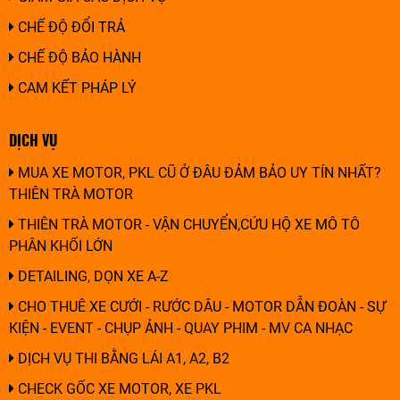
CHẾ ĐỘ ĐỔI TRẢ
CHẾ ĐỘ BẢO HÀNH
CAM KẾT PHÁP LÝ
DỊCH VỤ
MUA XE MOTOR, PKL CŨ Ở ĐÂU ĐẢM BẢO UY TÍN NHẤT?
THIÊN TRÀ MOTOR
THIÊN TRÀ MOTOR - VẬN CHUYỂN,CỨU HỘ XE MÔ TÔ
PHÂN KHỐI LỚN
DETAILING, DỌN XE A-Z
CHO THUÊ XE CƯỚI - RƯỚC DÂU - MOTOR DẪN ĐOÀN - SỰ
KIỆN - EVENT - CHỤP ẢNH - QUAY PHIM - MV CA NHẠC
DỊCH VỤ THI BẰNG LÁI A1, A2, B2
CHECK GỐC XE MOTOR, XE PKL