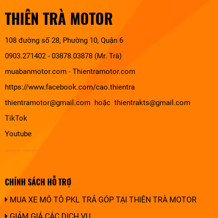
THIÊN TRÀ MOTOR
108 đường số 28, Phường 10, Quận 6
0903.271402 - 03878.03878 (Mr. Trà)
muabanmotor.com
-
Thientramotor.com
https://www.facebook.com/cao.thientra
thientramotor@gmail.com hoặc thientrakts@gmail.com
TikTok
Youtube
design by chuonghung
CHÍNH SÁCH HỖ TRỢ
MUA XE MÔ TÔ PKL TRẢ GÓP TẠI THIÊN TRÀ MOTOR
GIẢM GIÁ CÁC DỊCH VỤ