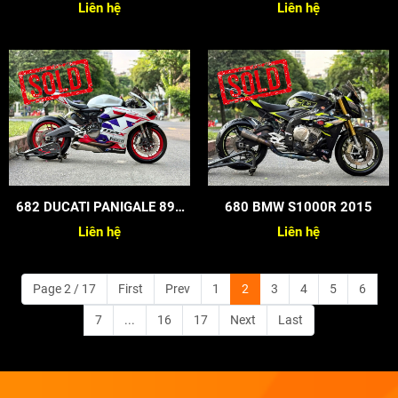
Liên hệ
Liên hệ
682 DUCATI PANIGALE 899
680 BMW S1000R 2015
2015
Liên hệ
Liên hệ
Page 2 / 17
First
Prev
1
2
3
4
5
6
7
...
16
17
Next
Last