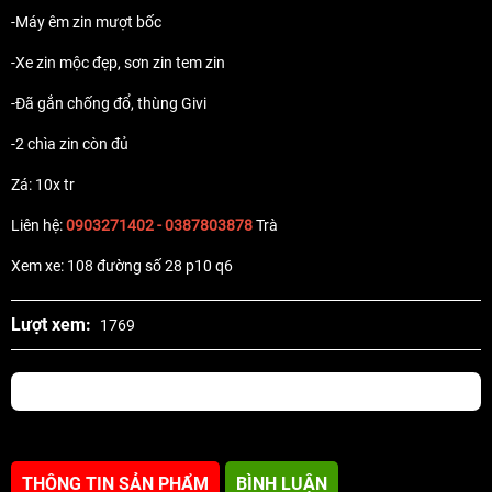
-Máy êm zin mượt bốc
-Xe zin mộc đẹp, sơn zin tem zin
-Đã gắn chống đổ, thùng Givi
-2 chìa zin còn đủ
Zá: 10x tr
Liên hệ:
0903271402 - 0387803878
Trà
Xem xe: 108 đường số 28 p10 q6
Lượt xem:
1769
THÔNG TIN SẢN PHẨM
BÌNH LUẬN