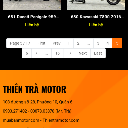
681 Ducati Panigale 959
680 Kawasaki Z800 2016
2017
Candy
Liên hệ
Liên hệ
Page 5 / 17
First
Prev
1
2
...
3
4
5
6
7
...
16
17
Next
Last
THIÊN TRÀ MOTOR
108 đường số 28, Phường 10, Quận 6
0903.271402 - 03878.03878 (Mr. Trà)
muabanmotor.com
-
Thientramotor.com