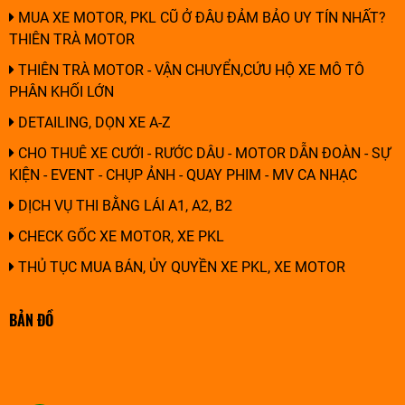
MUA XE MOTOR, PKL CŨ Ở ĐÂU ĐẢM BẢO UY TÍN NHẤT?
THIÊN TRÀ MOTOR
THIÊN TRÀ MOTOR - VẬN CHUYỂN,CỨU HỘ XE MÔ TÔ
PHÂN KHỐI LỚN
DETAILING, DỌN XE A-Z
CHO THUÊ XE CƯỚI - RƯỚC DÂU - MOTOR DẪN ĐOÀN - SỰ
KIỆN - EVENT - CHỤP ẢNH - QUAY PHIM - MV CA NHẠC
DỊCH VỤ THI BẰNG LÁI A1, A2, B2
CHECK GỐC XE MOTOR, XE PKL
THỦ TỤC MUA BÁN, ỦY QUYỀN XE PKL, XE MOTOR
BẢN ĐỒ