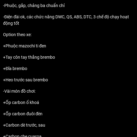
-Phuộc, gắp, chảng ba chuẩn chỉ
-Điện đài ok, các chức năng DWC, QS, ABS, DTC, 3 chế độ chạy hoạt
động tốt
Option theo xe:
+Phuộc mazochi ti đen
+Tay côn tay thắng brembo
+Đĩa brembo
+Heo trước sau brembo
-Vài món đồ chơi:
+Ốp carbon ổ khoá
+Ốp carbon đuôi đèn
+Carbon dè trước, sau
+Carbon che cuaroa