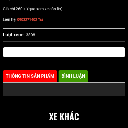
Giá chỉ 260 kí (qua xem xe còn fix)
Liên hệ:
0903271402 Trà
Lượt xem:
3808
THÔNG TIN SẢN PHẨM
BÌNH LUẬN
XE KHÁC