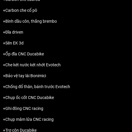
+Carbon che cổ pô
+Bình dầu côn, thắng brembo
+Đĩa driven
+Sên EK 3d
+Ốp đĩa CNC Ducabike
+Che két nước két nhớt Evotech
+Bảo vệ tay lái Bonimici
+Chống đổ thân, bánh trước Evotech
+Chụp ốc cốt CNC Ducabike
+Ghi đông CNC racing
+Chụp mâm lửa CNC racing
+Trợ côn Ducabike