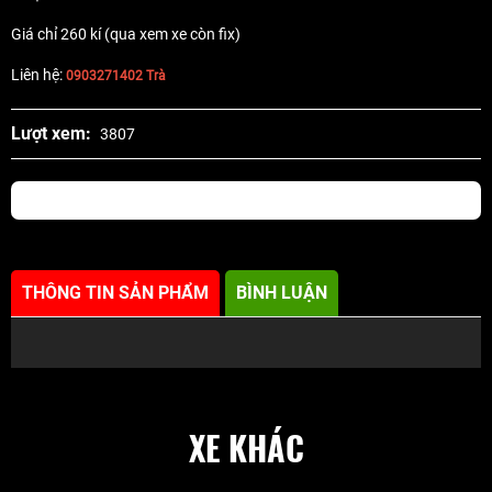
Giá chỉ 260 kí (qua xem xe còn fix)
Liên hệ:
0903271402 Trà
Lượt xem:
3807
THÔNG TIN SẢN PHẨM
BÌNH LUẬN
XE KHÁC