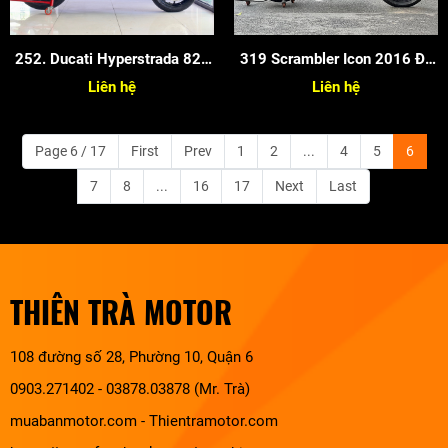
252. Ducati Hyperstrada 821
319 Scrambler Icon 2016 Độ
2015
Full Cafe Racer
Liên hệ
Liên hệ
Page 6 / 17
First
Prev
1
2
...
4
5
6
7
8
...
16
17
Next
Last
THIÊN TRÀ MOTOR
108 đường số 28, Phường 10, Quận 6
0903.271402 - 03878.03878 (Mr. Trà)
muabanmotor.com
-
Thientramotor.com