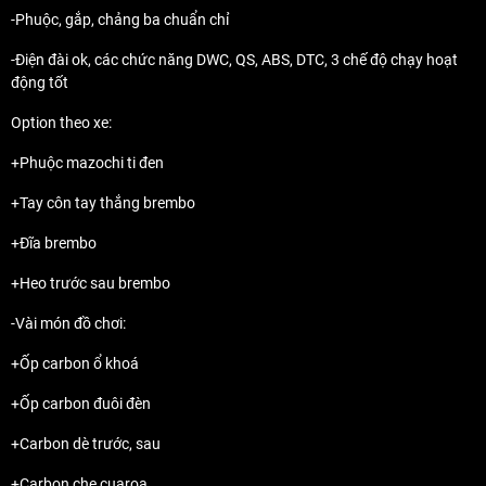
-Phuộc, gắp, chảng ba chuẩn chỉ
-Điện đài ok, các chức năng DWC, QS, ABS, DTC, 3 chế độ chạy hoạt
động tốt
Option theo xe:
+Phuộc mazochi ti đen
+Tay côn tay thắng brembo
+Đĩa brembo
+Heo trước sau brembo
-Vài món đồ chơi:
+Ốp carbon ổ khoá
+Ốp carbon đuôi đèn
+Carbon dè trước, sau
+Carbon che cuaroa