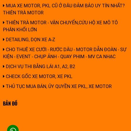
MUA XE MOTOR, PKL CŨ Ở ĐÂU ĐẢM BẢO UY TÍN NHẤT?
THIÊN TRÀ MOTOR
THIÊN TRÀ MOTOR - VẬN CHUYỂN,CỨU HỘ XE MÔ TÔ
PHÂN KHỐI LỚN
DETAILING, DỌN XE A-Z
CHO THUÊ XE CƯỚI - RƯỚC DÂU - MOTOR DẪN ĐOÀN - SỰ
KIỆN - EVENT - CHỤP ẢNH - QUAY PHIM - MV CA NHẠC
DỊCH VỤ THI BẰNG LÁI A1, A2, B2
CHECK GỐC XE MOTOR, XE PKL
THỦ TỤC MUA BÁN, ỦY QUYỀN XE PKL, XE MOTOR
BẢN ĐỒ