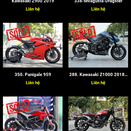
Kawasaki Z900 2019
338-Mvagusta-Dragster
Liên hệ
Liên hệ
350. Panigale 959
288. Kawasaki Z1000 2018 -
Màu Xám Xanh
Liên hệ
Liên hệ