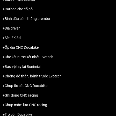
+Carbon che cổ pô
+Bình dầu côn, thắng brembo
+Đĩa driven
+Sên EK 3d
+Ốp đĩa CNC Ducabike
+Che két nước két nhớt Evotech
+Bảo vệ tay lái Bonimici
+Chống đổ thân, bánh trước Evotech
+Chụp ốc cốt CNC Ducabike
+Ghi đông CNC racing
+Chụp mâm lửa CNC racing
+Trợ côn Ducabike