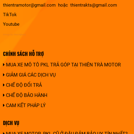
thientramotor@gmail.com hoặc thientrakts@gmail.com
TikTok
Youtube
design by chuonghung
CHÍNH SÁCH HỖ TRỢ
MUA XE MÔ TÔ PKL TRẢ GÓP TẠI THIÊN TRÀ MOTOR
GIẢM GIÁ CÁC DỊCH VỤ
CHẾ ĐỘ ĐỔI TRẢ
CHẾ ĐỘ BẢO HÀNH
CAM KẾT PHÁP LÝ
DỊCH VỤ
MUA XE MOTOR, PKL CŨ Ở ĐÂU ĐẢM BẢO UY TÍN NHẤT?