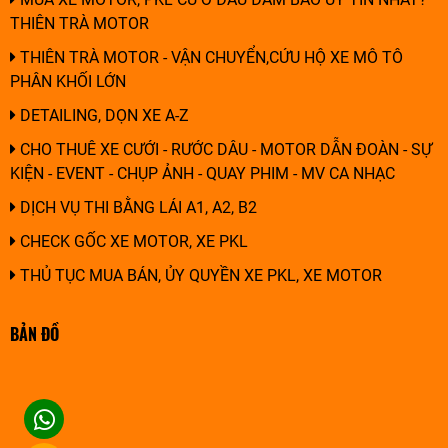
THIÊN TRÀ MOTOR
THIÊN TRÀ MOTOR - VẬN CHUYỂN,CỨU HỘ XE MÔ TÔ
PHÂN KHỐI LỚN
DETAILING, DỌN XE A-Z
CHO THUÊ XE CƯỚI - RƯỚC DÂU - MOTOR DẪN ĐOÀN - SỰ
KIỆN - EVENT - CHỤP ẢNH - QUAY PHIM - MV CA NHẠC
DỊCH VỤ THI BẰNG LÁI A1, A2, B2
CHECK GỐC XE MOTOR, XE PKL
THỦ TỤC MUA BÁN, ỦY QUYỀN XE PKL, XE MOTOR
BẢN ĐỒ