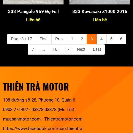
333 Panigale 959 Độ Full
333 Kawasaki Z1000 2015
Liên hệ
Liên hệ
Page 3 / 17
First
Prev
1
2
3
4
5
6
7
...
16
17
Next
Last
THIÊN TRÀ MOTOR
108 đường số 28, Phường 10, Quận 6
0903.271402 - 03878.03878 (Mr. Trà)
muabanmotor.com
-
Thientramotor.com
https://www.facebook.com/cao.thientra