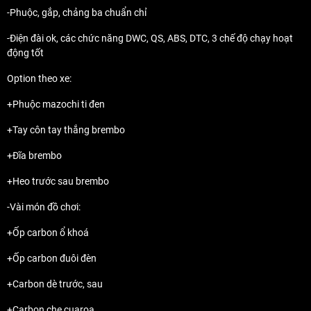
-Phuộc, gắp, chảng ba chuẩn chỉ
-Điện đài ok, các chức năng DWC, QS, ABS, DTC, 3 chế độ chạy hoạt
động tốt
Option theo xe:
+Phuộc mazochi ti đen
+Tay côn tay thắng brembo
+Đĩa brembo
+Heo trước sau brembo
-Vài món đồ chơi:
+Ốp carbon ổ khoá
+Ốp carbon đuôi đèn
+Carbon dè trước, sau
+Carbon che cuaroa