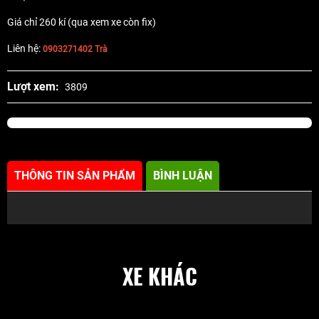
Giá chỉ 260 kí (qua xem xe còn fix)
Liên hệ:
0903271402 Trà
Lượt xem:
3809
THÔNG TIN SẢN PHẨM
BÌNH LUẬN
XE KHÁC