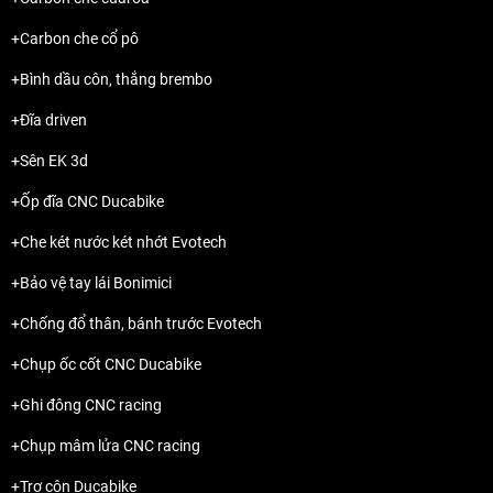
+Carbon che cổ pô
+Bình dầu côn, thắng brembo
+Đĩa driven
+Sên EK 3d
+Ốp đĩa CNC Ducabike
+Che két nước két nhớt Evotech
+Bảo vệ tay lái Bonimici
+Chống đổ thân, bánh trước Evotech
+Chụp ốc cốt CNC Ducabike
+Ghi đông CNC racing
+Chụp mâm lửa CNC racing
+Trợ côn Ducabike