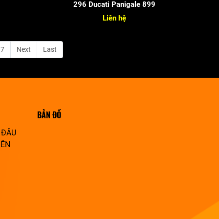
296 Ducati Panigale 899
Liên hệ
17
Next
Last
BẢN ĐỒ
 ĐÂU
IÊN