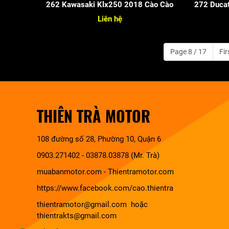
262 Kawasaki Klx250 2018 Cào Cào
272 Ducat
Liên hệ
Page 8 / 17
Fir
THIÊN TRÀ MOTOR
108 đường số 28, Phường 10, Quận 6
0903.271402 - 03878.03878 (Mr. Trà)
muabanmotor.com
-
Thientramotor.com
https://www.facebook.com/cao.thientra
thientramotor@gmail.com hoặc
thientrakts@gmail.com