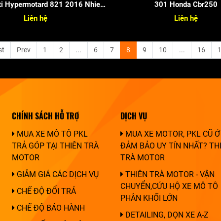
i Hypermotard 821 2016 Nhieu
301 Honda Cbr250
Do Choi
Liên hệ
Liên hệ
st
Prev
1
2
...
6
7
8
9
10
...
16
CHÍNH SÁCH HỖ TRỢ
DỊCH VỤ
MUA XE MÔ TÔ PKL
MUA XE MOTOR, PKL CŨ Ở
TRẢ GÓP TẠI THIÊN TRÀ
ĐẢM BẢO UY TÍN NHẤT? TH
MOTOR
TRÀ MOTOR
GIẢM GIÁ CÁC DỊCH VỤ
THIÊN TRÀ MOTOR - VẬN
CHUYỂN,CỨU HỘ XE MÔ TÔ
CHẾ ĐỘ ĐỔI TRẢ
PHÂN KHỐI LỚN
CHẾ ĐỘ BẢO HÀNH
DETAILING, DỌN XE A-Z