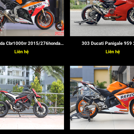
da Cbr1000rr 2015/276honda
303 Ducati Panigale 959
Cbr1000rr 2015
Liên hệ
Liên hệ