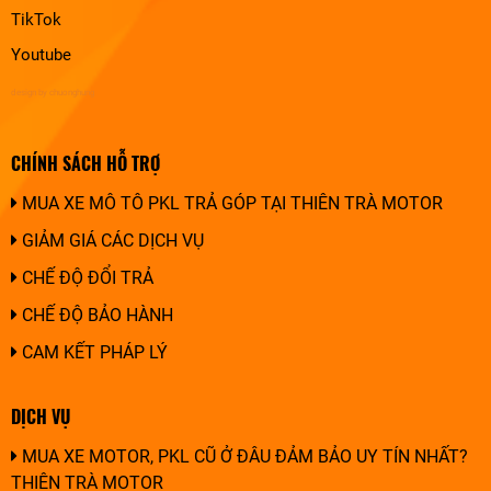
TikTok
Youtube
design by chuonghung
CHÍNH SÁCH HỖ TRỢ
MUA XE MÔ TÔ PKL TRẢ GÓP TẠI THIÊN TRÀ MOTOR
GIẢM GIÁ CÁC DỊCH VỤ
CHẾ ĐỘ ĐỔI TRẢ
CHẾ ĐỘ BẢO HÀNH
CAM KẾT PHÁP LÝ
DỊCH VỤ
MUA XE MOTOR, PKL CŨ Ở ĐÂU ĐẢM BẢO UY TÍN NHẤT?
THIÊN TRÀ MOTOR