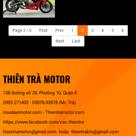
Page 2 / 6
First
Prev
1
2
3
4
5
6
Next
Last
THIÊN TRÀ MOTOR
108 đường số 28, Phường 10, Quận 6
0903.271402 - 03878.03878 (Mr. Trà)
muabanmotor.com
-
Thientramotor.com
https://www.facebook.com/cao.thientra
thientramotor@gmail.com hoặc thientrakts@gmail.com