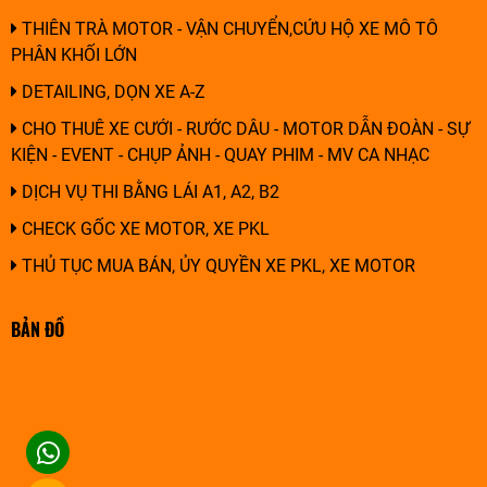
THIÊN TRÀ MOTOR - VẬN CHUYỂN,CỨU HỘ XE MÔ TÔ
PHÂN KHỐI LỚN
DETAILING, DỌN XE A-Z
CHO THUÊ XE CƯỚI - RƯỚC DÂU - MOTOR DẪN ĐOÀN - SỰ
KIỆN - EVENT - CHỤP ẢNH - QUAY PHIM - MV CA NHẠC
DỊCH VỤ THI BẰNG LÁI A1, A2, B2
CHECK GỐC XE MOTOR, XE PKL
THỦ TỤC MUA BÁN, ỦY QUYỀN XE PKL, XE MOTOR
BẢN ĐỒ