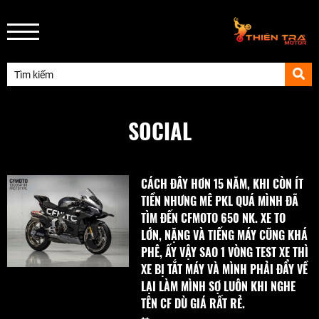
SOCIAL
CÁCH ĐÂY HƠN 15 NĂM, KHI CÒN ÍT
TIỀN NHƯNG MÊ PKL QUÁ MÌNH ĐÃ
TÌM ĐẾN CFMOTO 650 NK. XE TO
LỚN, NẶNG VÀ TIẾNG MÁY CŨNG KHÁ
PHÊ, ẤY VẬY SAO 1 VÒNG TEST XE THÌ
XE BỊ TẮT MÁY VÀ MÌNH PHẢI ĐẨY VỀ
LẠI LÀM MÌNH SỢ LUÔN KHI NGHE
TÊN CF DÙ GIÁ RẤT RẺ.