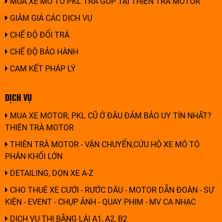
MUA XE MÔ TÔ PKL TRẢ GÓP TẠI THIÊN TRÀ MOTOR
GIẢM GIÁ CÁC DỊCH VỤ
CHẾ ĐỘ ĐỔI TRẢ
CHẾ ĐỘ BẢO HÀNH
CAM KẾT PHÁP LÝ
DỊCH VỤ
MUA XE MOTOR, PKL CŨ Ở ĐÂU ĐẢM BẢO UY TÍN NHẤT?
THIÊN TRÀ MOTOR
THIÊN TRÀ MOTOR - VẬN CHUYỂN,CỨU HỘ XE MÔ TÔ
PHÂN KHỐI LỚN
DETAILING, DỌN XE A-Z
CHO THUÊ XE CƯỚI - RƯỚC DÂU - MOTOR DẪN ĐOÀN - SỰ
KIỆN - EVENT - CHỤP ẢNH - QUAY PHIM - MV CA NHẠC
DỊCH VỤ THI BẰNG LÁI A1, A2, B2