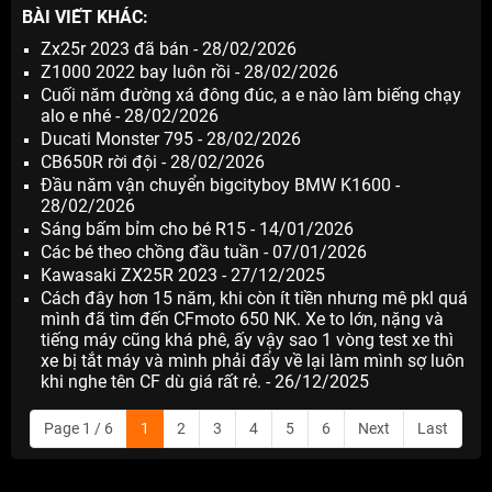
BÀI VIẾT KHÁC:
Zx25r 2023 đã bán - 28/02/2026
Z1000 2022 bay luôn rồi - 28/02/2026
Cuối năm đường xá đông đúc, a e nào làm biếng chạy
alo e nhé - 28/02/2026
Ducati Monster 795 - 28/02/2026
CB650R rời đội - 28/02/2026
Đầu năm vận chuyển bigcityboy BMW K1600 -
28/02/2026
Sáng bấm bỉm cho bé R15 - 14/01/2026
Các bé theo chồng đầu tuần - 07/01/2026
Kawasaki ZX25R 2023 - 27/12/2025
Cách đây hơn 15 năm, khi còn ít tiền nhưng mê pkl quá
mình đã tìm đến CFmoto 650 NK. Xe to lớn, nặng và
tiếng máy cũng khá phê, ấy vậy sao 1 vòng test xe thì
xe bị tắt máy và mình phải đẩy về lại làm mình sợ luôn
khi nghe tên CF dù giá rất rẻ. - 26/12/2025
Page 1 / 6
1
2
3
4
5
6
Next
Last