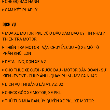
CHẾ ĐỘ BẢO HÀNH
CAM KẾT PHÁP LÝ
DỊCH VỤ
MUA XE MOTOR, PKL CŨ Ở ĐÂU ĐẢM BẢO UY TÍN NHẤT?
THIÊN TRÀ MOTOR
THIÊN TRÀ MOTOR - VẬN CHUYỂN,CỨU HỘ XE MÔ TÔ
PHÂN KHỐI LỚN
DETAILING, DỌN XE A-Z
CHO THUÊ XE CƯỚI - RƯỚC DÂU - MOTOR DẪN ĐOÀN - SỰ
KIỆN - EVENT - CHỤP ẢNH - QUAY PHIM - MV CA NHẠC
DỊCH VỤ THI BẰNG LÁI A1, A2, B2
CHECK GỐC XE MOTOR, XE PKL
THỦ TỤC MUA BÁN, ỦY QUYỀN XE PKL, XE MOTOR