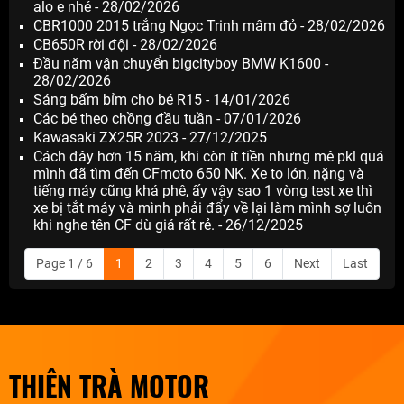
alo e nhé - 28/02/2026
CBR1000 2015 trắng Ngọc Trinh mâm đỏ - 28/02/2026
CB650R rời đội - 28/02/2026
Đầu năm vận chuyển bigcityboy BMW K1600 -
28/02/2026
Sáng bấm bỉm cho bé R15 - 14/01/2026
Các bé theo chồng đầu tuần - 07/01/2026
Kawasaki ZX25R 2023 - 27/12/2025
Cách đây hơn 15 năm, khi còn ít tiền nhưng mê pkl quá
mình đã tìm đến CFmoto 650 NK. Xe to lớn, nặng và
tiếng máy cũng khá phê, ấy vậy sao 1 vòng test xe thì
xe bị tắt máy và mình phải đẩy về lại làm mình sợ luôn
khi nghe tên CF dù giá rất rẻ. - 26/12/2025
Page 1 / 6
1
2
3
4
5
6
Next
Last
THIÊN TRÀ MOTOR