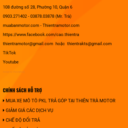
108 đường số 28, Phường 10, Quận 6
0903.271402 - 03878.03878 (Mr. Trà)
muabanmotor.com
-
Thientramotor.com
https://www.facebook.com/cao.thientra
thientramotor@gmail.com hoặc thientrakts@gmail.com
TikTok
Youtube
design by chuonghung
CHÍNH SÁCH HỖ TRỢ
MUA XE MÔ TÔ PKL TRẢ GÓP TẠI THIÊN TRÀ MOTOR
GIẢM GIÁ CÁC DỊCH VỤ
CHẾ ĐỘ ĐỔI TRẢ