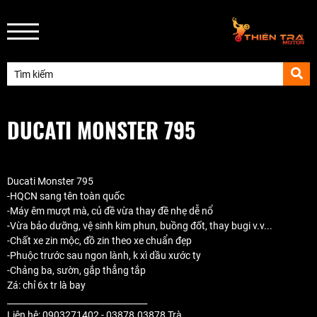
DUCATI MONSTER 795
Ducati Monster 795
-HQCN sang tên toàn quốc
-Máy êm mượt mà, củ đề vừa thay đề nhẹ dễ nổ
-Vừa bảo dưỡng, vệ sinh kim phun, buồng đốt, thay bugi v.v...
-Chất xe zin mộc, đồ zin theo xe chuẩn đẹp
-Phuộc trước sau ngon lành, k xì dầu xước ty
-Chảng ba, sườn, gắp thẳng tắp
Zá: chỉ 6x tr là bay
_________________________________
Liên hệ: 0903271402 - 03878.03878 Trà