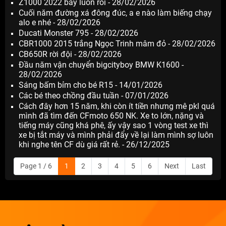
Z1000 2022 bay luôn rồi - 28/02/2026
Cuối năm đường xá đông đúc, a e nào làm biếng chạy
alo e nhé - 28/02/2026
Ducati Monster 795 - 28/02/2026
CBR1000 2015 trắng Ngọc Trinh mâm đỏ - 28/02/2026
CB650R rời đội - 28/02/2026
Đầu năm vận chuyển bigcityboy BMW K1600 -
28/02/2026
Sáng bấm bỉm cho bé R15 - 14/01/2026
Các bé theo chồng đầu tuần - 07/01/2026
Cách đây hơn 15 năm, khi còn ít tiền nhưng mê pkl quá
mình đã tìm đến CFmoto 650 NK. Xe to lớn, nặng và
tiếng máy cũng khá phê, ấy vậy sao 1 vòng test xe thì
xe bị tắt máy và mình phải đẩy về lại làm mình sợ luôn
khi nghe tên CF dù giá rất rẻ. - 26/12/2025
Page 1 / 6
1
2
3
4
5
6
Next
Last