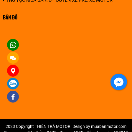
THỦ TỤC MUA BÁN, ỦY QUYỀN XE PKL, XE MOTOR
BẢN ĐỒ
2023 Copyright THIÊN TRÀ MOTOR. Design by muabanmotor.com