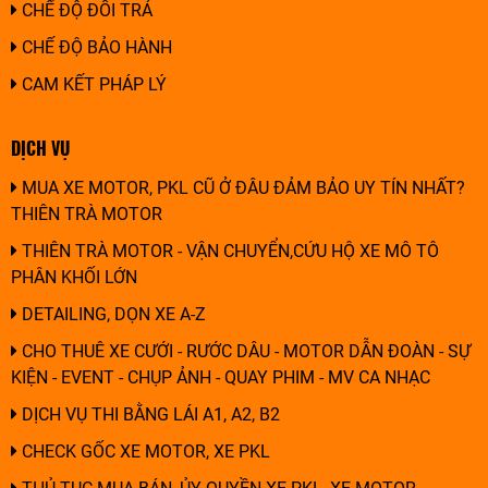
CHẾ ĐỘ ĐỔI TRẢ
CHẾ ĐỘ BẢO HÀNH
CAM KẾT PHÁP LÝ
DỊCH VỤ
MUA XE MOTOR, PKL CŨ Ở ĐÂU ĐẢM BẢO UY TÍN NHẤT?
THIÊN TRÀ MOTOR
THIÊN TRÀ MOTOR - VẬN CHUYỂN,CỨU HỘ XE MÔ TÔ
PHÂN KHỐI LỚN
DETAILING, DỌN XE A-Z
CHO THUÊ XE CƯỚI - RƯỚC DÂU - MOTOR DẪN ĐOÀN - SỰ
KIỆN - EVENT - CHỤP ẢNH - QUAY PHIM - MV CA NHẠC
DỊCH VỤ THI BẰNG LÁI A1, A2, B2
CHECK GỐC XE MOTOR, XE PKL