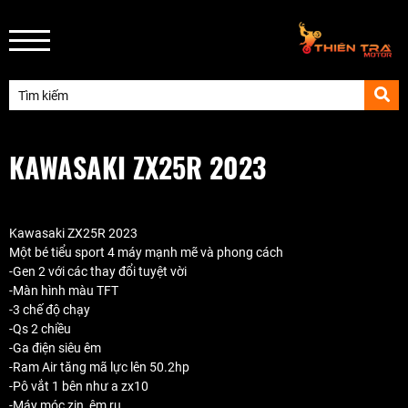
KAWASAKI ZX25R 2023
Kawasaki ZX25R 2023
Một bé tiểu sport 4 máy mạnh mẽ và phong cách
-Gen 2 với các thay đổi tuyệt vời
-Màn hình màu TFT
-3 chế độ chạy
-Qs 2 chiều
-Ga điện siêu êm
-Ram Air tăng mã lực lên 50.2hp
-Pô vắt 1 bên như a zx10
-Máy móc zin, êm ru