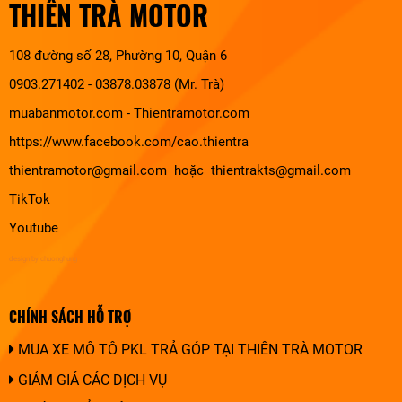
THIÊN TRÀ MOTOR
108 đường số 28, Phường 10, Quận 6
0903.271402 - 03878.03878 (Mr. Trà)
muabanmotor.com
-
Thientramotor.com
https://www.facebook.com/cao.thientra
thientramotor@gmail.com hoặc thientrakts@gmail.com
TikTok
Youtube
design by chuonghung
CHÍNH SÁCH HỖ TRỢ
MUA XE MÔ TÔ PKL TRẢ GÓP TẠI THIÊN TRÀ MOTOR
GIẢM GIÁ CÁC DỊCH VỤ