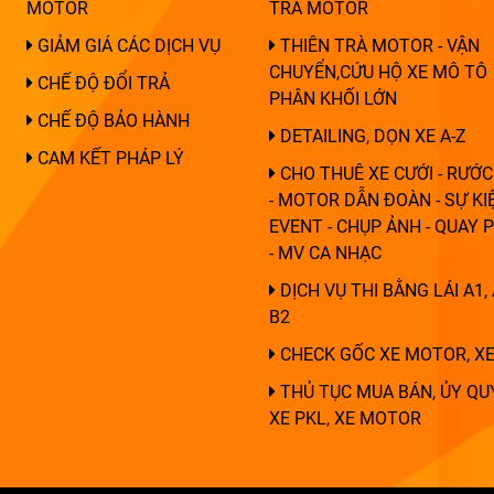
MOTOR
TRÀ MOTOR
GIẢM GIÁ CÁC DỊCH VỤ
THIÊN TRÀ MOTOR - VẬN
CHUYỂN,CỨU HỘ XE MÔ TÔ
CHẾ ĐỘ ĐỔI TRẢ
PHÂN KHỐI LỚN
CHẾ ĐỘ BẢO HÀNH
DETAILING, DỌN XE A-Z
CAM KẾT PHÁP LÝ
CHO THUÊ XE CƯỚI - RƯỚC
- MOTOR DẪN ĐOÀN - SỰ KIỆ
EVENT - CHỤP ẢNH - QUAY 
- MV CA NHẠC
DỊCH VỤ THI BẰNG LÁI A1, 
B2
CHECK GỐC XE MOTOR, XE
THỦ TỤC MUA BÁN, ỦY QU
XE PKL, XE MOTOR