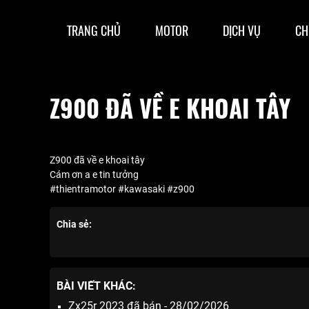
TRANG CHỦ
MOTOR
DỊCH VỤ
CH
Z900 ĐÃ VỀ E KHOAI TÂY
Z900 đã về e khoai tây
Cám ơn a e tin tưởng
#thientramotor #kawasaki #z900
Chia sẻ:
BÀI VIẾT KHÁC:
Zx25r 2023 đã bán - 28/02/2026