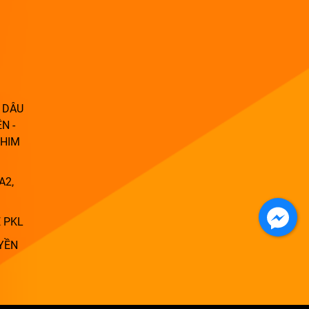
 DÂU
N -
PHIM
A2,
 PKL
YỀN