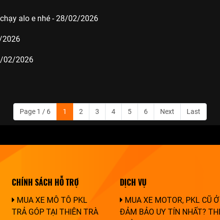
chạy alo e nhé - 28/02/2026
2/2026
8/02/2026
Page 1 / 6
1
2
3
4
5
6
Next
Last
CHÍNH SÁCH HỖ TRỢ
DỊCH VỤ
MUA XE MÔ TÔ PKL
MUA XE MOTOR, PKL CŨ Ở
TRẢ GÓP TẠI THIÊN TRÀ
ĐẢM BẢO UY TÍN NHẤT? TH