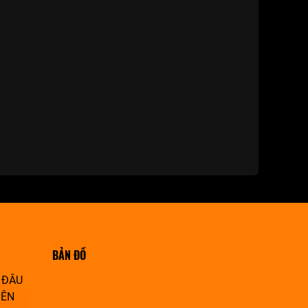
BẢN ĐỒ
 ĐÂU
IÊN