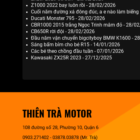
Z1000 2022 bay luôn rồi - 28/02/2026
Cuối năm đường xá đông đúc, a e nào làm biếng 
Ducati Monster 795 - 28/02/2026
CBR1000 2015 trắng Ngọc Trinh mâm đỏ - 28/0
CB650R rời đội - 28/02/2026
Đầu năm vận chuyển bigcityboy BMW K1600 - 2
Sáng bấm bỉm cho bé R15 - 14/01/2026
Các bé theo chồng đầu tuần - 07/01/2026
Kawasaki ZX25R 2023 - 27/12/2025
THIÊN TRÀ MOTOR
108 đường số 28, Phường 10, Quận 6
0903.271402 - 03878.03878 (Mr. Trà)