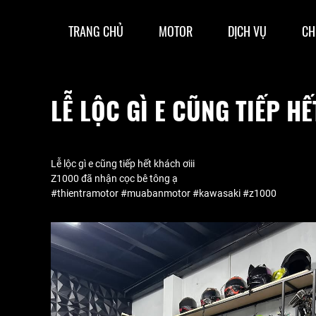
TRANG CHỦ
MOTOR
DỊCH VỤ
CH
LỄ LỘC GÌ E CŨNG TIẾP HẾ
Lễ lộc gì e cũng tiếp hết khách ơiii
Z1000 đã nhận cọc bê tông ạ
#thientramotor #muabanmotor #kawasaki #z1000