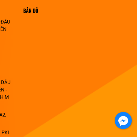
BẢN ĐỒ
 ĐÂU
IÊN
 DÂU
N -
PHIM
A2,
 PKL