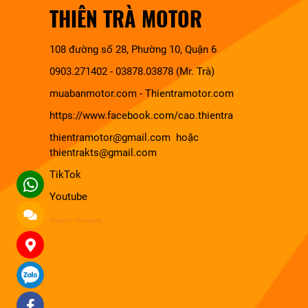
THIÊN TRÀ MOTOR
108 đường số 28, Phường 10, Quận 6
0903.271402 - 03878.03878 (Mr. Trà)
muabanmotor.com
-
Thientramotor.com
https://www.facebook.com/cao.thientra
thientramotor@gmail.com hoặc
thientrakts@gmail.com
TikTok
Youtube
design by chuonghung