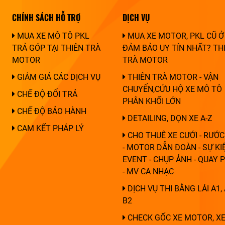
CHÍNH SÁCH HỖ TRỢ
DỊCH VỤ
MUA XE MÔ TÔ PKL
MUA XE MOTOR, PKL CŨ Ở
TRẢ GÓP TẠI THIÊN TRÀ
ĐẢM BẢO UY TÍN NHẤT? TH
MOTOR
TRÀ MOTOR
GIẢM GIÁ CÁC DỊCH VỤ
THIÊN TRÀ MOTOR - VẬN
CHUYỂN,CỨU HỘ XE MÔ TÔ
CHẾ ĐỘ ĐỔI TRẢ
PHÂN KHỐI LỚN
CHẾ ĐỘ BẢO HÀNH
DETAILING, DỌN XE A-Z
CAM KẾT PHÁP LÝ
CHO THUÊ XE CƯỚI - RƯỚC
- MOTOR DẪN ĐOÀN - SỰ KIỆ
EVENT - CHỤP ẢNH - QUAY 
- MV CA NHẠC
DỊCH VỤ THI BẰNG LÁI A1, 
B2
CHECK GỐC XE MOTOR, XE