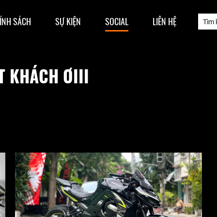
ÍNH SÁCH
SỰ KIỆN
SOCIAL
LIÊN HỆ
T KHÁCH ƠIII